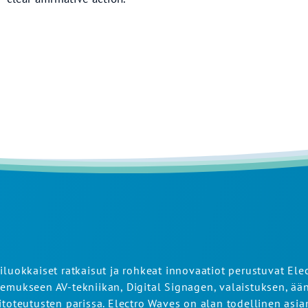
iluokkaiset ratkaisut ja rohkeat innovaatiot perustuvat Ele
emukseen AV-tekniikan, Digital Signagen, valaistuksen, ään
itoteutusten parissa. Electro Waves on alan todellinen asian