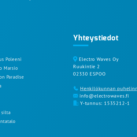
Yhteystiedot
Electro Waves Oy
us Poleeni
Ruukintie 2
to Marsio
02330 ESPOO
ron Paradise
a
Henkilökunnan puhelin
info@electrowaves.fi
Y-tunnus: 1535212-1
silta
ntatalo