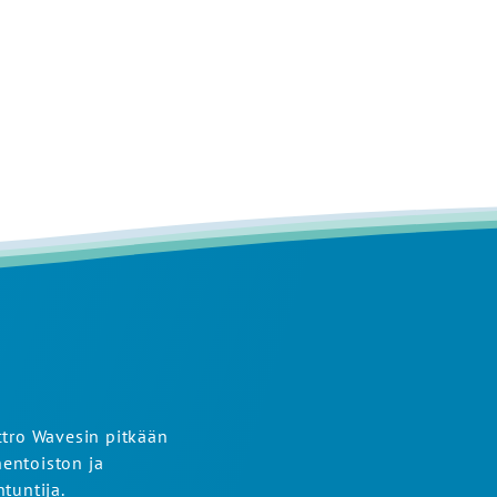
ctro Wavesin pitkään
entoiston ja
tuntija.