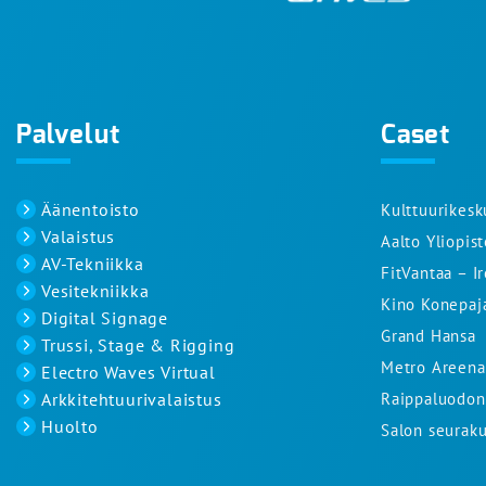
Palvelut
Caset
Äänentoisto
Kulttuurikesk
Valaistus
Aalto Yliopis
AV-Tekniikka
FitVantaa – I
Vesitekniikka
Kino Konepaj
Digital Signage
Grand Hansa
Trussi, Stage & Rigging
Metro Areena
Electro Waves Virtual
Arkkitehtuurivalaistus
Raippaluodon 
Huolto
Salon seuraku