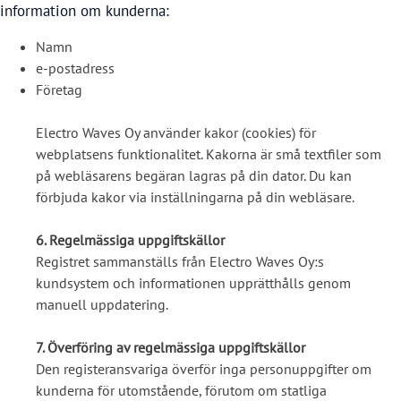
information om kunderna:
Namn
e-postadress
Företag
Electro Waves Oy använder kakor (cookies) för
webplatsens funktionalitet. Kakorna är små textfiler som
på webläsarens begäran lagras på din dator. Du kan
förbjuda kakor via inställningarna på din webläsare.
6. Regelmässiga uppgiftskällor
Registret sammanställs från Electro Waves Oy:s
kundsystem och informationen upprätthålls genom
manuell uppdatering.
7. Överföring av regelmässiga uppgiftskällor
Den registeransvariga överför inga personuppgifter om
kunderna för utomstående, förutom om statliga