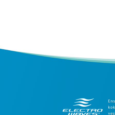
Ens
kok
ves