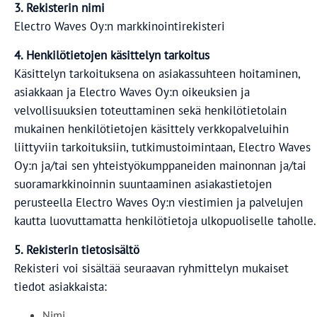
3. Rekisterin nimi
Electro Waves Oy:n markkinointirekisteri
4. Henkilötietojen käsittelyn tarkoitus
Käsittelyn tarkoituksena on asiakassuhteen hoitaminen,
asiakkaan ja Electro Waves Oy:n oikeuksien ja
velvollisuuksien toteuttaminen sekä henkilötietolain
mukainen henkilötietojen käsittely verkkopalveluihin
liittyviin tarkoituksiin, tutkimustoimintaan, Electro Waves
Oy:n ja/tai sen yhteistyökumppaneiden mainonnan ja/tai
suoramarkkinoinnin suuntaaminen asiakastietojen
perusteella Electro Waves Oy:n viestimien ja palvelujen
kautta luovuttamatta henkilötietoja ulkopuoliselle taholle.
5. Rekisterin tietosisältö
Rekisteri voi sisältää seuraavan ryhmittelyn mukaiset
tiedot asiakkaista:
Nimi