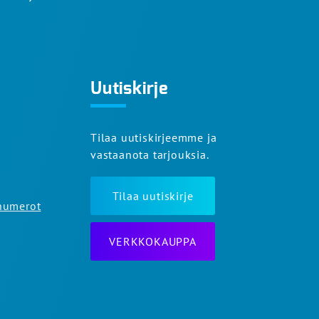
Uutiskirje
Tilaa uutiskirjeemme ja
vastaanota tarjouksia.
Tilaa uutiskirje
numerot
VERKKOKAUPPA