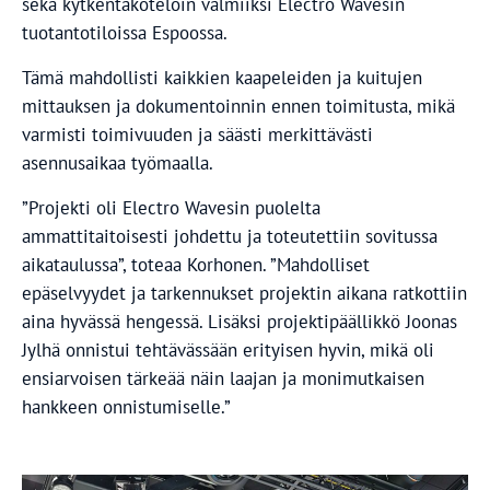
sekä kytkentäkoteloin valmiiksi Electro Wavesin
tuotantotiloissa Espoossa.
Tämä mahdollisti kaikkien kaapeleiden ja kuitujen
mittauksen ja dokumentoinnin ennen toimitusta, mikä
varmisti toimivuuden ja säästi merkittävästi
asennusaikaa työmaalla.
”Projekti oli Electro Wavesin puolelta
ammattitaitoisesti johdettu ja toteutettiin sovitussa
aikataulussa”, toteaa Korhonen. ”Mahdolliset
epäselvyydet ja tarkennukset projektin aikana ratkottiin
aina hyvässä hengessä. Lisäksi projektipäällikkö Joonas
Jylhä onnistui tehtävässään erityisen hyvin, mikä oli
ensiarvoisen tärkeää näin laajan ja monimutkaisen
hankkeen onnistumiselle.”