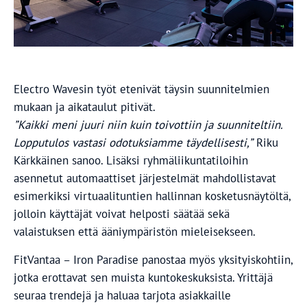
Electro Wavesin työt etenivät täysin suunnitelmien
mukaan ja aikataulut pitivät.
”Kaikki meni juuri niin kuin toivottiin ja suunniteltiin.
Lopputulos vastasi odotuksiamme täydellisesti,”
Riku
Kärkkäinen sanoo. Lisäksi ryhmäliikuntatiloihin
asennetut automaattiset järjestelmät mahdollistavat
esimerkiksi virtuaalituntien hallinnan kosketusnäytöltä,
jolloin käyttäjät voivat helposti säätää sekä
valaistuksen että ääniympäristön mieleisekseen.
FitVantaa – Iron Paradise panostaa myös yksityiskohtiin,
jotka erottavat sen muista kuntokeskuksista. Yrittäjä
seuraa trendejä ja haluaa tarjota asiakkaille