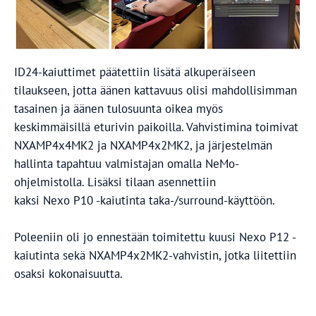
ID24-kaiuttimet päätettiin lisätä alkuperäiseen
tilaukseen, jotta äänen kattavuus olisi mahdollisimman
tasainen ja äänen tulosuunta oikea myös
keskimmäisillä eturivin paikoilla. Vahvistimina toimivat
NXAMP4x4MK2 ja NXAMP4x2MK2, ja järjestelmän
hallinta tapahtuu valmistajan omalla NeMo-
ohjelmistolla. Lisäksi tilaan asennettiin
kaksi Nexo P10 -kaiutinta taka-/surround-käyttöön.
Poleeniin oli jo ennestään toimitettu kuusi Nexo P12 -
kaiutinta sekä NXAMP4x2MK2-vahvistin, jotka liitettiin
osaksi kokonaisuutta.