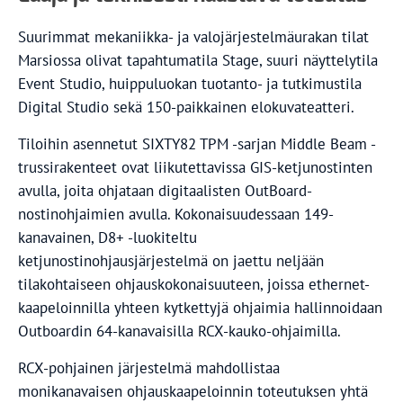
Suurimmat mekaniikka- ja valojärjestelmäurakan tilat
Marsiossa olivat tapahtumatila Stage, suuri näyttelytila
Event Studio, huippuluokan tuotanto- ja tutkimustila
Digital Studio sekä 150-paikkainen elokuvateatteri.
Tiloihin asennetut SIXTY82 TPM -sarjan Middle Beam -
trussirakenteet ovat liikutettavissa GIS-ketjunostinten
avulla, joita ohjataan digitaalisten OutBoard-
nostinohjaimien avulla. Kokonaisuudessaan 149-
kanavainen, D8+ -luokiteltu
ketjunostinohjausjärjestelmä on jaettu neljään
tilakohtaiseen ohjauskokonaisuuteen, joissa ethernet-
kaapeloinnilla yhteen kytkettyjä ohjaimia hallinnoidaan
Outboardin 64-kanavaisilla RCX-kauko-ohjaimilla.
RCX-pohjainen järjestelmä mahdollistaa
monikanavaisen ohjauskaapeloinnin toteutuksen yhtä