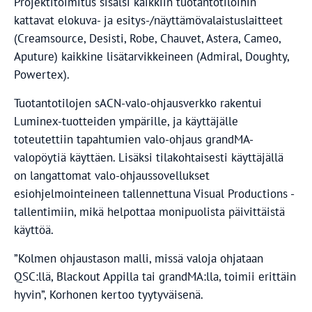
Projektitoimitus sisälsi kaikkiin tuotantotiloihin
kattavat elokuva- ja esitys-/näyttämövalaistuslaitteet
(Creamsource, Desisti, Robe, Chauvet, Astera, Cameo,
Aputure) kaikkine lisätarvikkeineen (Admiral, Doughty,
Powertex).
Tuotantotilojen sACN-valo-ohjausverkko rakentui
Luminex-tuotteiden ympärille, ja käyttäjälle
toteutettiin tapahtumien valo-ohjaus grandMA-
valopöytiä käyttäen. Lisäksi tilakohtaisesti käyttäjällä
on langattomat valo-ohjaussovellukset
esiohjelmointeineen tallennettuna Visual Productions -
tallentimiin, mikä helpottaa monipuolista päivittäistä
käyttöä.
”Kolmen ohjaustason malli, missä valoja ohjataan
QSC:llä, Blackout Appilla tai grandMA:lla, toimii erittäin
hyvin”, Korhonen kertoo tyytyväisenä.