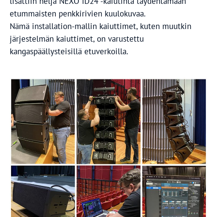
lisättiin neljä NEXO ID24 -kaiutinta täydentämään
etummaisten penkkirivien kuulokuvaa.
Nämä installation-mallin kaiuttimet, kuten muutkin
järjestelmän kaiuttimet, on varustettu
kangaspäällysteisillä etuverkoilla.