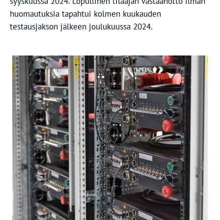
syyskuussa 2024. Lopullinen tilaajan vastaanotto ilman
huomautuksia tapahtui kolmen kuukauden
testausjakson jälkeen joulukuussa 2024.