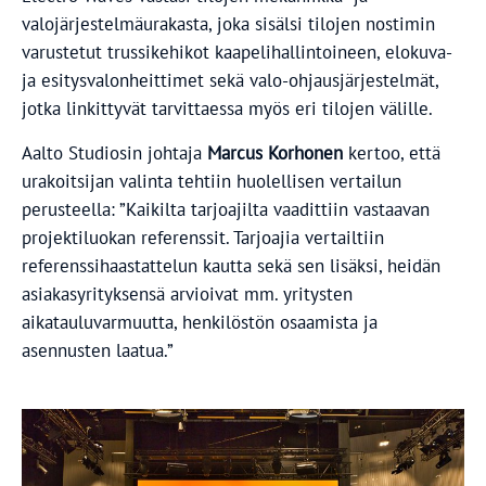
valojärjestelmäurakasta, joka sisälsi tilojen nostimin
varustetut trussikehikot kaapelihallintoineen, elokuva-
ja esitysvalonheittimet sekä valo-ohjausjärjestelmät,
jotka linkittyvät tarvittaessa myös eri tilojen välille.
Aalto Studiosin johtaja
Marcus Korhonen
kertoo, että
urakoitsijan valinta tehtiin huolellisen vertailun
perusteella: ”Kaikilta tarjoajilta vaadittiin vastaavan
projektiluokan referenssit. Tarjoajia vertailtiin
referenssihaastattelun kautta sekä sen lisäksi, heidän
asiakasyrityksensä arvioivat mm. yritysten
aikatauluvarmuutta, henkilöstön osaamista ja
asennusten laatua.”