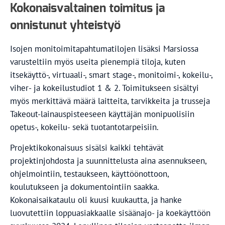
Kokonaisvaltainen toimitus ja
onnistunut yhteistyö
Isojen monitoimitapahtumatilojen lisäksi Marsiossa
varusteltiin myös useita pienempiä tiloja, kuten
itsekäyttö-, virtuaali-, smart stage-, monitoimi-, kokeilu-,
viher- ja kokeilustudiot 1 & 2. Toimitukseen sisältyi
myös merkittävä määrä laitteita, tarvikkeita ja trusseja
Takeout-lainauspisteeseen käyttäjän monipuolisiin
opetus-, kokeilu- sekä tuotantotarpeisiin.
Projektikokonaisuus sisälsi kaikki tehtävät
projektinjohdosta ja suunnittelusta aina asennukseen,
ohjelmointiin, testaukseen, käyttöönottoon,
koulutukseen ja dokumentointiin saakka.
Kokonaisaikataulu oli kuusi kuukautta, ja hanke
luovutettiin loppuasiakkaalle sisäänajo- ja koekäyttöön