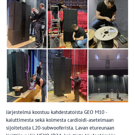
Järjestelmä koostuu kahdestatoista GEO M10 -
kaiuttimesta sekä kolmesta cardioidi-asetelmaan
sijoitetusta L20-subwooferista. Lavan etureunaan