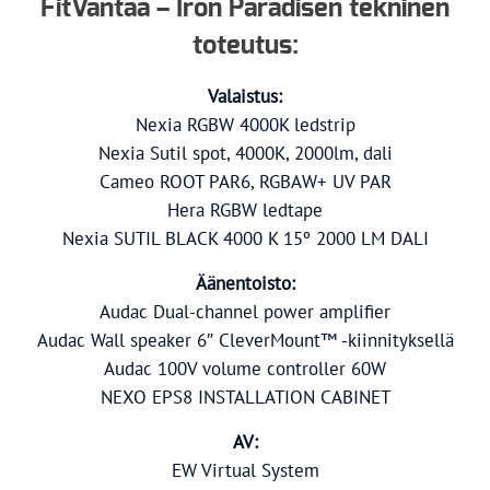
FitVantaa – Iron Paradisen tekninen
toteutus:
Valaistus:
Nexia RGBW 4000K ledstrip
Nexia Sutil spot, 4000K, 2000lm, dali
Cameo ROOT PAR6, RGBAW+ UV PAR
Hera RGBW ledtape
Nexia SUTIL BLACK 4000 K 15º 2000 LM DALI
Äänentoisto:
Audac Dual-channel power amplifier
Audac Wall speaker 6″ CleverMount™ -kiinnityksellä
Audac 100V volume controller 60W
NEXO EPS8 INSTALLATION CABINET
AV:
EW Virtual System