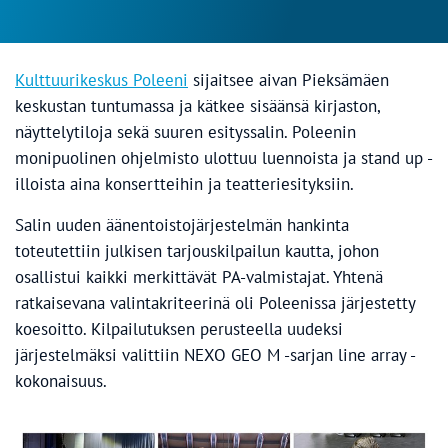
Kulttuurikeskus Poleeni
sijaitsee aivan Pieksämäen
keskustan tuntumassa ja kätkee sisäänsä kirjaston,
näyttelytiloja sekä suuren esityssalin. Poleenin
monipuolinen ohjelmisto ulottuu luennoista ja stand up -
illoista aina konsertteihin ja teatteriesityksiin.
Salin uuden äänentoistojärjestelmän hankinta
toteutettiin julkisen tarjouskilpailun kautta, johon
osallistui kaikki merkittävät PA-valmistajat. Yhtenä
ratkaisevana valintakriteerinä oli Poleenissa järjestetty
koesoitto. Kilpailutuksen perusteella uudeksi
järjestelmäksi valittiin NEXO GEO M -sarjan line array -
kokonaisuus.