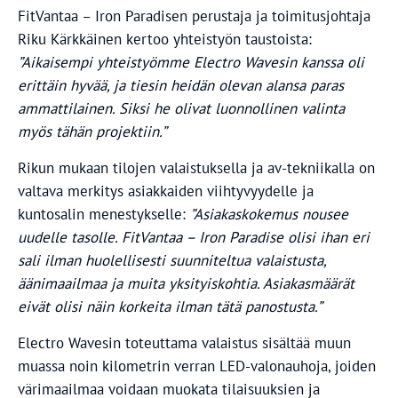
FitVantaa – Iron Paradisen perustaja ja toimitusjohtaja
Riku Kärkkäinen kertoo yhteistyön taustoista:
”Aikaisempi yhteistyömme Electro Wavesin kanssa oli
erittäin hyvää, ja tiesin heidän olevan alansa paras
ammattilainen. Siksi he olivat luonnollinen valinta
myös tähän projektiin.”
Rikun mukaan tilojen valaistuksella ja av-tekniikalla on
valtava merkitys asiakkaiden viihtyvyydelle ja
kuntosalin menestykselle:
”Asiakaskokemus nousee
uudelle tasolle. FitVantaa – Iron Paradise
olisi ihan eri
sali ilman huolellisesti suunniteltua valaistusta,
äänimaailmaa ja muita yksityiskohtia. Asiakasmäärät
eivät olisi näin korkeita ilman tätä panostusta.”
Electro Wavesin toteuttama valaistus sisältää muun
muassa noin kilometrin verran LED-valonauhoja, joiden
värimaailmaa voidaan muokata tilaisuuksien ja