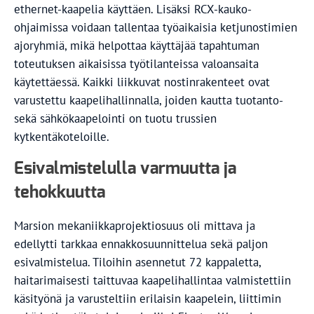
ethernet-kaapelia käyttäen. Lisäksi RCX-kauko-
ohjaimissa voidaan tallentaa työaikaisia ketjunostimien
ajoryhmiä, mikä helpottaa käyttäjää tapahtuman
toteutuksen aikaisissa työtilanteissa valoansaita
käytettäessä. Kaikki liikkuvat nostinrakenteet ovat
varustettu kaapelihallinnalla, joiden kautta tuotanto-
sekä sähkökaapelointi on tuotu trussien
kytkentäkoteloille.
Esivalmistelulla varmuutta ja
tehokkuutta
Marsion mekaniikkaprojektiosuus oli mittava ja
edellytti tarkkaa ennakkosuunnittelua sekä paljon
esivalmistelua. Tiloihin asennetut 72 kappaletta,
haitarimaisesti taittuvaa kaapelihallintaa valmistettiin
käsityönä ja varusteltiin erilaisin kaapelein, liittimin