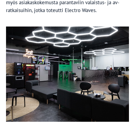
myös asiakaskokemusta parantaviin valaistus- ja av-
ratkaisuihin, jotka toteutti Electro Waves.