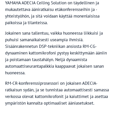
YAMAHA ADECIA Ceiling Solution on täydellinen ja
mukautettava ääniratkaisu etäkonferensseihin ja -
yhteistyöhön, ja sitä voidaan käyttää monenlaisissa
paikoissa ja tilanteissa.
Jokainen sana tallentuu, vaikka huoneessa liikkuisi ja
puhuisi samanaikaisesti useampia ihmisiä.
Sisäänrakennetun DSP-tekniikan ansiosta RM-CG-
dynaaminen kattomikrofoni pystyy keskittymään ääniin
ja poistamaan taustahälyn. Neljä dynaamista
automaattiseurantapalkkia kaappaavat jokaisen sanan
huoneessa.
RM-CR-konferenssiprosessori on jokaisen ADECIA-
ratkaisun sydän, ja se tunnistaa automaattisesti samassa
verkossa olevat kattomikrofonit ja kaiuttimet ja asettaa
ympäristön kannalta optimaaliset ääniasetukset.