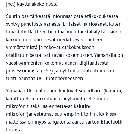
jne.) käyttäjäkokemusta.
Suurin osa tärkeästä informaatiosta etäkokouksessa
syntyy puhutusta äänestä. Erilaiset häiriöäänet, kuten
ilmastointilaitteen humina, muu taustahäly tai äänen
kaikuminen häiritsevät merkittävästi puheen
ymmärtämistä ja tekevät etäkokoukseen
osallistumisesta rasittavan kokemuksen. Yamahalla on
vuosikymmenien kokemus äänen digitaalisesta
prosessoinnista (DSP) ja nyt tuo asiantuntemus on
tuotu Yamaha UC -tuoteperheeseen.
Yamahan UC-mallistoon kuuluvat soundbarit (kamera,
kaiuttimet ja mikrofonit), pöytämalliset kaiutin-
mikrofonit sekä laajennettavat kaiutin-
mikrofonijärjestelmät suurempiin tiloihin. Kaikissa
malleissa on myös langatonta ääntä varten Bluetooth-
liitäntä.