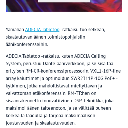
Yamahan
ADECIA Tabletop
-ratkaisu tuo selkeän,
skaalautuvan äänen toimistopohjaisiin
äänikonferensseihin.
ADECIA Tabletop -ratkaisu, kuten ADECIA Ceiling
System, perustuu Dante-ääniverkkoon, ja se sisältää
erityisen RM-CR-konferenssiprosessorin, VXL1-16P-line
array kaiuttimet ja optimoidun SWR2311P-10G PoE+ -
kytkimen, jotka mahdollistavat miellyttävän ja
vaivattoman etäkonferenssin. RM-TT:hen on
sisäänrakennettu innovatiivinen DSP-tekniikka, joka
maksimoi äänen talteenoton, ja se välittää puheen
korkealla laadulla ja tarjoaa maksimaalisen
joustavuuden ja skaalautuvuuden.