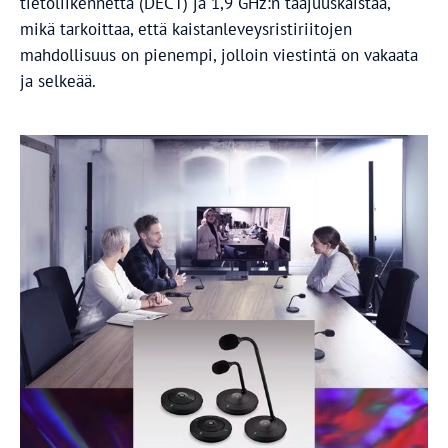
tietoliikennettä (DECT) ja 1,9 GHz:n taajuuskaistaa,
mikä tarkoittaa, että kaistanleveysristiriitojen
mahdollisuus on pienempi, jolloin viestintä on vakaata
ja selkeää.