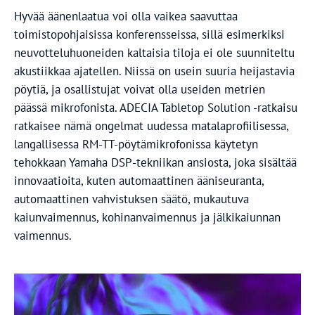
Hyvää äänenlaatua voi olla vaikea saavuttaa
toimistopohjaisissa konferensseissa, sillä esimerkiksi
neuvotteluhuoneiden kaltaisia tiloja ei ole suunniteltu
akustiikkaa ajatellen. Niissä on usein suuria heijastavia
pöytiä, ja osallistujat voivat olla useiden metrien
päässä mikrofonista. ADECIA Tabletop Solution -ratkaisu
ratkaisee nämä ongelmat uudessa matalaprofiilisessa,
langallisessa RM-TT-pöytämikrofonissa käytetyn
tehokkaan Yamaha DSP-tekniikan ansiosta, joka sisältää
innovaatioita, kuten automaattinen ääniseuranta,
automaattinen vahvistuksen säätö, mukautuva
kaiunvaimennus, kohinanvaimennus ja jälkikaiunnan
vaimennus.