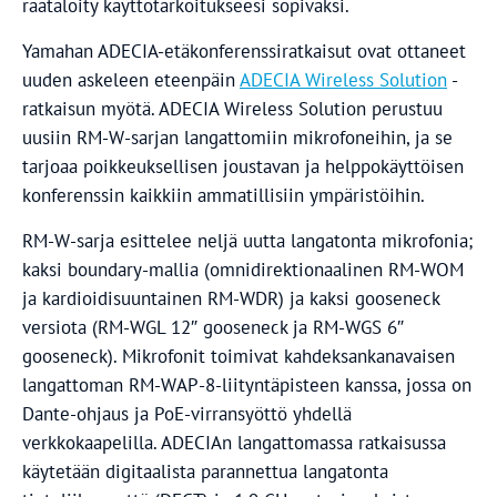
räätälöity käyttötarkoitukseesi sopivaksi.
Yamahan ADECIA-etäkonferenssiratkaisut ovat ottaneet
uuden askeleen eteenpäin
ADECIA Wireless Solution
-
ratkaisun myötä. ADECIA Wireless Solution perustuu
uusiin RM-W-sarjan langattomiin mikrofoneihin, ja se
tarjoaa poikkeuksellisen joustavan ja helppokäyttöisen
konferenssin kaikkiin ammatillisiin ympäristöihin.
RM-W-sarja esittelee neljä uutta langatonta mikrofonia;
kaksi boundary-mallia (omnidirektionaalinen RM-WOM
ja kardioidisuuntainen RM-WDR) ja kaksi gooseneck
versiota (RM-WGL 12″ gooseneck ja RM-WGS 6″
gooseneck). Mikrofonit toimivat kahdeksankanavaisen
langattoman RM-WAP-8-liityntäpisteen kanssa, jossa on
Dante-ohjaus ja PoE-virransyöttö yhdellä
verkkokaapelilla. ADECIAn langattomassa ratkaisussa
käytetään digitaalista parannettua langatonta