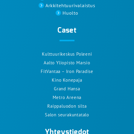
Arkkitehtuurivalaistus
Huolto
Caset
Kulttuurikeskus Poleeni
Aalto Yliopisto Marsio
FitVantaa – Iron Paradise
Kino Konepaja
Grand Hansa
Metro Areena
Raippaluodon silta
Salon seurakuntatalo
Yhteystiedot