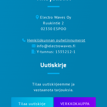
Electro Waves Oy
Ruukintie 2
02330 ESPOO
Henkilökunnan puhelinnumerot
info@electrowaves.fi
Y-tunnus: 1535212-1
Uutiskirje
Tilaa uutiskirjeemme ja
vastaanota tarjouksia.
Tilaa uutiskirje
VERKKOKAUPPA