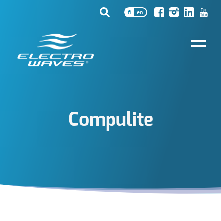
fi
en
Compulite