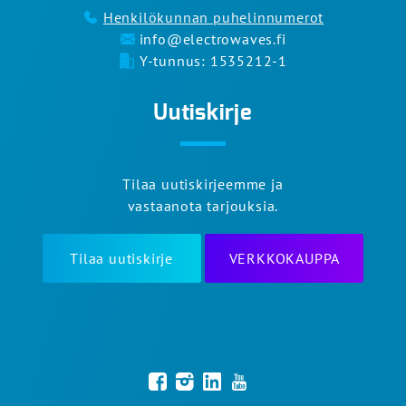
Henkilökunnan puhelinnumerot
info@electrowaves.fi
Y-tunnus: 1535212-1
Uutiskirje
Tilaa uutiskirjeemme ja
vastaanota tarjouksia.
Tilaa uutiskirje
VERKKOKAUPPA