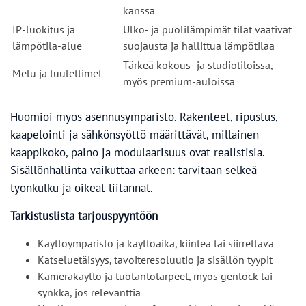
kanssa
IP-luokitus ja
Ulko- ja puolilämpimät tilat vaativat
lämpötila-alue
suojausta ja hallittua lämpötilaa
Tärkeä kokous- ja studiotiloissa,
Melu ja tuulettimet
myös premium-auloissa
Huomioi myös asennusympäristö. Rakenteet, ripustus,
kaapelointi ja sähkönsyöttö määrittävät, millainen
kaappikoko, paino ja modulaarisuus ovat realistisia.
Sisällönhallinta vaikuttaa arkeen: tarvitaan selkeä
työnkulku ja oikeat liitännät.
Tarkistuslista tarjouspyyntöön
Käyttöympäristö ja käyttöaika, kiinteä tai siirrettävä
Katseluetäisyys, tavoiteresoluutio ja sisällön tyypit
Kamerakäyttö ja tuotantotarpeet, myös genlock tai
synkka, jos relevanttia