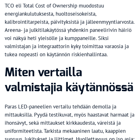
TCO eli Total Cost of Ownership muodostuu
energiankulutuksesta, huoltoseisokeista,
kalibrointitarpeista, päivityksistä ja jälleenmyyntiarvosta.
Areena- ja julkitilakäytössä yhdenkin paneelirivin häiriö
voi näkyä heti yleisölle ja kumppaneille. Siksi
valmistajan ja integraattorin kyky toimittaa varaosia ja
tukea nopeasti on käytännön riskienhallintaa.
Miten vertailla
valmistajia käytännössä
Paras LED-paneelien vertailu tehdään demolla ja
mittauksilla. Pyydä testikuvat, myös haastavat harmaat ja
ihonsävyt, sekä mittaukset kirkkaudesta, väreistä ja
uniformiteetista. Tarkista mekaaninen laatu, kaappien
suoruus, lukitukset ja liittimet. Huollettavuus on iso asia: