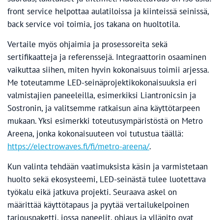
front service helpottaa aulatiloissa ja kiinteissä seinissä,
back service voi toimia, jos takana on huoltotila.
Vertaile myös ohjaimia ja prosessoreita sekä
sertifikaatteja ja referenssejä. Integraattorin osaaminen
vaikuttaa siihen, miten hyvin kokonaisuus toimii arjessa.
Me toteutamme LED-seinäprojektikokonaisuuksia eri
valmistajien paneeleilla, esimerkiksi Liantronicsin ja
Sostronin, ja valitsemme ratkaisun aina käyttötarpeen
mukaan. Yksi esimerkki toteutusympäristöstä on Metro
Areena, jonka kokonaisuuteen voi tutustua täällä:
https://electrowaves.fi/fi/metro-areena/
.
Kun valinta tehdään vaatimuksista käsin ja varmistetaan
huolto sekä ekosysteemi, LED-seinästä tulee luotettava
työkalu eikä jatkuva projekti. Seuraava askel on
määrittää käyttötapaus ja pyytää vertailukelpoinen
tarjouspaketti, jossa paneelit, ohjaus ja ylläpito ovat