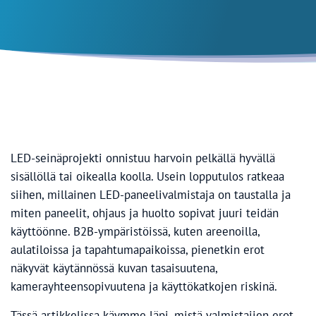
LED-seinäprojekti onnistuu harvoin pelkällä hyvällä
sisällöllä tai oikealla koolla. Usein lopputulos ratkeaa
siihen, millainen LED-paneelivalmistaja on taustalla ja
miten paneelit, ohjaus ja huolto sopivat juuri teidän
käyttöönne. B2B-ympäristöissä, kuten areenoilla,
aulatiloissa ja tapahtumapaikoissa, pienetkin erot
näkyvät käytännössä kuvan tasaisuutena,
kamerayhteensopivuutena ja käyttökatkojen riskinä.
Tässä artikkelissa käymme läpi, mistä valmistajien erot