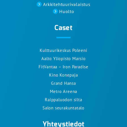
Arkkitehtuurivalaistus
Huolto
Caset
Kulttuurikeskus Poleeni
Aalto Yliopisto Marsio
FitVantaa – Iron Paradise
Kino Konepaja
Grand Hansa
Metro Areena
Raippaluodon silta
Salon seurakuntatalo
Yhteystiedot