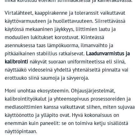
mikä korostuu etenkin striimauksessa ja kamerakuvassa.
Virtalähteet, kaappirakenne ja toleranssit vaikuttavat
käyttövarmuuteen ja huollettavuuteen. Siirrettävässä
käytössä mekaaninen jäykkyys, liittimien laatu ja
moduulien lukitukset korostuvat. Kiinteässä
asennuksessa taas lämpökuorma, ilmanvaihto ja
pitkäaikainen stabiilius ratkaisevat.
Laadunvarmistus ja
kalibrointi
näkyvät suoraan uniformiteetissa eli siinä,
näyttääkö videoseinä yhdeltä yhtenäiseltä pinnalta vai
erottuuko siinä saumoja ja sävyeroja.
Moni unohtaa ekosysteemin. Ohjausjärjestelmät,
kalibrointityökalut ja yhteensopivuus prosessoreiden ja
mediasoittimien kanssa vaikuttavat siihen, miten sujuvaa
käyttöönotto ja ylläpito ovat. Hyvä kokonaisuus on
enemmän kuin paneelit: se on toimiva ketju sisällöstä
näyttöpintaan.