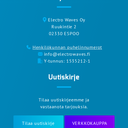
Electro Waves Oy
Ruukintie 2
02330 ESPOO
Henkilökunnan puhelinnumerot
info@electrowaves.fi
Y-tunnus: 1535212-1
Uutiskirje
Tilaa uutiskirjeemme ja
vastaanota tarjouksia.
Tilaa uutiskirje
VERKKOKAUPPA