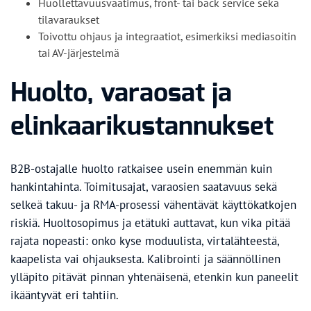
Huollettavuusvaatimus, front- tai back service sekä
tilavaraukset
Toivottu ohjaus ja integraatiot, esimerkiksi mediasoitin
tai AV-järjestelmä
Huolto, varaosat ja
elinkaarikustannukset
B2B-ostajalle huolto ratkaisee usein enemmän kuin
hankintahinta. Toimitusajat, varaosien saatavuus sekä
selkeä takuu- ja RMA-prosessi vähentävät käyttökatkojen
riskiä. Huoltosopimus ja etätuki auttavat, kun vika pitää
rajata nopeasti: onko kyse moduulista, virtalähteestä,
kaapelista vai ohjauksesta. Kalibrointi ja säännöllinen
ylläpito pitävät pinnan yhtenäisenä, etenkin kun paneelit
ikääntyvät eri tahtiin.