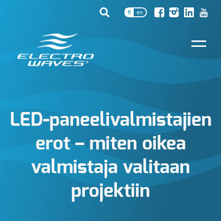
fi
en
LED-paneelivalmistajien
erot – miten oikea
valmistaja valitaan
projektiin