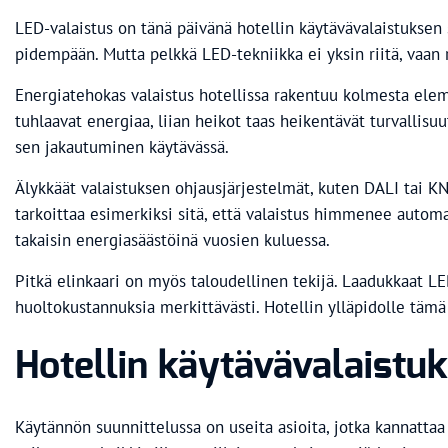
LED-valaistus on tänä päivänä hotellin käytävävalaistuksen
pidempään. Mutta pelkkä LED-tekniikka ei yksin riitä, vaan 
Energiatehokas valaistus hotellissa rakentuu kolmesta eleme
tuhlaavat energiaa, liian heikot taas heikentävät turvallisu
sen jakautuminen käytävässä.
Älykkäät valaistuksen ohjausjärjestelmät, kuten DALI tai K
tarkoittaa esimerkiksi sitä, että valaistus himmenee autom
takaisin energiasäästöinä vuosien kuluessa.
Pitkä elinkaari on myös taloudellinen tekijä. Laadukkaat L
huoltokustannuksia merkittävästi. Hotellin ylläpidolle tämä
Hotellin käytävävalaistu
Käytännön suunnittelussa on useita asioita, jotka kannattaa