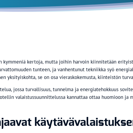
täin kymmeniä kertoja, mutta joihin harvoin kiinnitetään erity
urvattomuuden tunteen, ja vanhentunut tekniikka syö energiak
n yksityiskohta, se on osa vieraskokemusta, kiinteistön turva
telua, jossa turvallisuus, tunnelma ja energiatehokkuus sovite
 hotellin valaistussuunnittelussa kannattaa ottaa huomioon ja 
hjaavat käytävävalaistukse