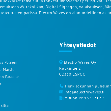
iluokkaiset ratkaisut ja rohkeat innovaatiot perustuvat Ele
emukseen AV-tekniikan, Digital Signagen, valaistuksen, ään
itoteutusten parissa. Electro Waves on alan todellinen asian
Yhteystiedot
Electro Waves Oy
us Poleeni
Ruukintie 2
to Marsio
02330 ESPOO
ron Paradise
a
Henkilökunnan puhelin
info@electrowaves.fi
Y-tunnus: 1535212-1
silta