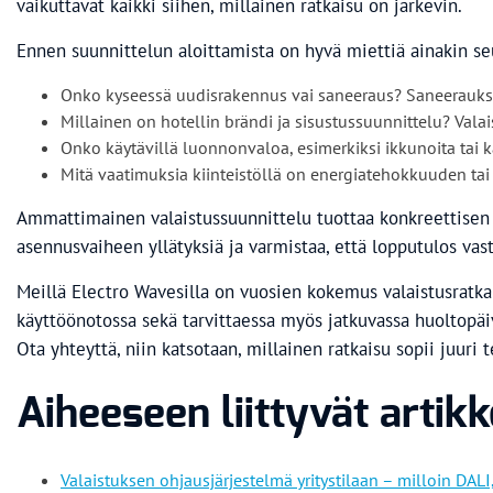
vaikuttavat kaikki siihen, millainen ratkaisu on järkevin.
Ennen suunnittelun aloittamista on hyvä miettiä ainakin s
Onko kyseessä uudisrakennus vai saneeraus? Saneerauksess
Millainen on hotellin brändi ja sisustussuunnittelu? Valais
Onko käytävillä luonnonvaloa, esimerkiksi ikkunoita tai 
Mitä vaatimuksia kiinteistöllä on energiatehokkuuden tai 
Ammattimainen valaistussuunnittelu tuottaa konkreettisen su
asennusvaiheen yllätyksiä ja varmistaa, että lopputulos vas
Meillä Electro Wavesilla on vuosien kokemus valaistusratkai
käyttöönotossa sekä tarvittaessa myös jatkuvassa huoltopäiv
Ota yhteyttä, niin katsotaan, millainen ratkaisu sopii juuri 
Aiheeseen liittyvät artikk
Valaistuksen ohjausjärjestelmä yritystilaan – milloin DAL