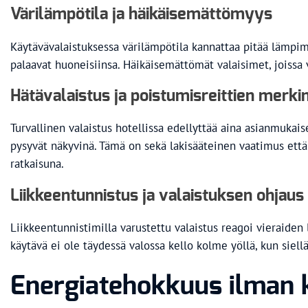
Värilämpötila ja häikäisemättömyys
Käytävävalaistuksessa värilämpötila kannattaa pitää lämpimä
palaavat huoneisiinsa. Häikäisemättömät valaisimet, joissa v
Hätävalaistus ja poistumisreittien merki
Turvallinen valaistus hotellissa edellyttää aina asianmukais
pysyvät näkyvinä. Tämä on sekä lakisääteinen vaatimus että 
ratkaisuna.
Liikkeentunnistus ja valaistuksen ohjaus
Liikkeentunnistimilla varustettu valaistus reagoi vieraiden
käytävä ei ole täydessä valossa kello kolme yöllä, kun siellä
Energiatehokkuus ilman 