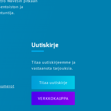
ctro Wavesin pitkään
entoiston ja
tuntija.
Uutiskirje
Tilaa uutiskirjeemme ja
vastaanota tarjouksia.
Tilaa uutiskirje
numerot
VERKKOKAUPPA