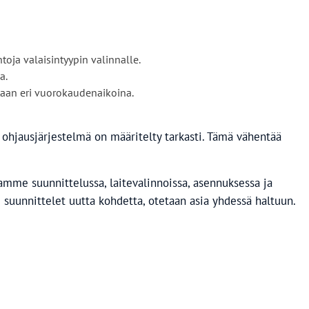
oja valaisintyypin valinnalle.
a.
taan eri vuorokaudenaikoina.
a ohjausjärjestelmä on määritelty tarkasti. Tämä vähentää
tamme suunnittelussa, laitevalinnoissa, asennuksessa ja
i suunnittelet uutta kohdetta, otetaan asia yhdessä haltuun.