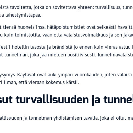
stä tavoitetta, jotka on sovitettava yhteen: turvallisuus, tu
ua lähestymistapaa.
ät tiensä huoneisiinsa, hätäpoistumistiet ovat selkeästi havait
istu kuin toimistotila, vaan että valaistusvoimakkuus ja sen ja
viestii hotellin tasosta ja brändistä jo ennen kuin vieras astu
 tunnelman, joka jää mieleen positiivisesti. Tunnelmavalaistu
ysymys. Käytävät ovat auki ympäri vuorokauden, joten valaistu
i ilman, että vieraan kokemus kärsii.
isut turvallisuuden ja tun
vallisuuden ja tunnelman yhdistämisen tavalla, joka ei ollut m