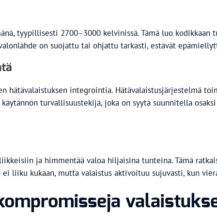
nä, tyypillisesti 2700–3000 kelvinissä. Tämä luo kodikkaan tu
alonlähde on suojattu tai ohjattu tarkasti, estävät epämiellyt
ntä
en hätävalaistuksen integrointia. Hätävalaistusjärjestelmä toi
käytännön turvallisuustekijä, joka on syytä suunnitella osaksi
 liikkeisiin ja himmentää valoa hiljaisina tunteina. Tämä ratk
 ei liiku kukaan, mutta valaistus aktivoituu sujuvasti, kun vier
kompromisseja valaistuks