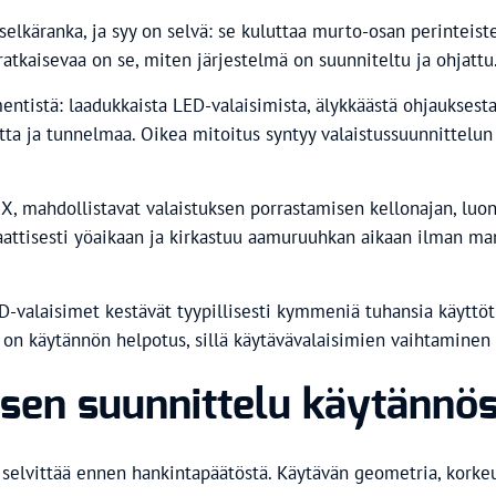
 selkäranka, ja syy on selvä: se kuluttaa murto-osan perinteis
ratkaisevaa on se, miten järjestelmä on suunniteltu ja ohjattu
ntistä: laadukkaista LED-valaisimista, älykkäästä ohjauksesta
utta ja tunnelmaa. Oikea mitoitus syntyy valaistussuunnittelun
NX, mahdollistavat valaistuksen porrastamisen kellonajan, lu
aattisesti yöaikaan ja kirkastuu aamuruuhkan aikaan ilman man
ED-valaisimet kestävät tyypillisesti kymmeniä tuhansia käyttö
 on käytännön helpotus, sillä käytävävalaisimien vaihtaminen k
ksen suunnittelu käytännö
 selvittää ennen hankintapäätöstä. Käytävän geometria, korkeu