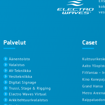
Ens
kok
ves
Palvelut
Caset
Äänentoisto
Kulttuurikesk
Valaistus
Aalto Yliopis
AV-Tekniikka
FitVantaa – I
Vesitekniikka
Kino Konepaj
Digital Signage
Grand Hansa
Trussi, Stage & Rigging
Metro Areena
Electro Waves Virtual
Arkkitehtuurivalaistus
Raippaluodon 