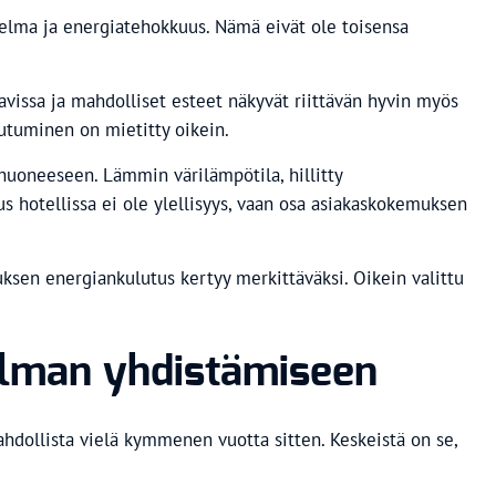
nnelma ja energiatehokkuus. Nämä eivät ole toisensa
tavissa ja mahdolliset esteet näkyvät riittävän hyvin myös
kautuminen on mietitty oikein.
u huoneeseen. Lämmin värilämpötila, hillitty
s hotellissa ei ole ylellisyys, vaan osa asiakaskokemuksen
ksen energiankulutus kertyy merkittäväksi. Oikein valittu
nelman yhdistämiseen
ahdollista vielä kymmenen vuotta sitten. Keskeistä on se,