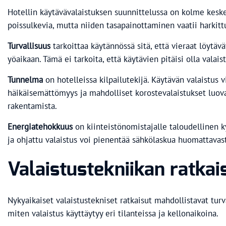
Hotellin käytävävalaistuksen suunnittelussa on kolme keskei
poissulkevia, mutta niiden tasapainottaminen vaatii harkitt
Turvallisuus
tarkoittaa käytännössä sitä, että vieraat löytäv
yöaikaan. Tämä ei tarkoita, että käytävien pitäisi olla vala
Tunnelma
on hotelleissa kilpailutekijä. Käytävän valaistus 
häikäisemättömyys ja mahdolliset korostevalaistukset luovat
rakentamista.
Energiatehokkuus
on kiinteistönomistajalle taloudellinen k
ja ohjattu valaistus voi pienentää sähkölaskua huomattavast
Valaistustekniikan ratka
Nykyaikaiset valaistustekniset ratkaisut mahdollistavat tur
miten valaistus käyttäytyy eri tilanteissa ja kellonaikoina.