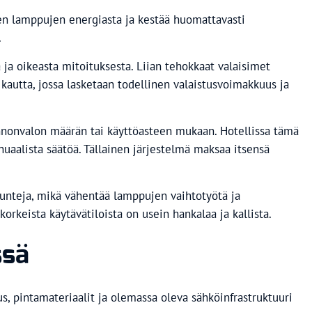
ten lamppujen energiasta ja kestää huomattavasti
.
 ja oikeasta mitoituksesta. Liian tehokkaat valaisimet
 kautta, jossa lasketaan todellinen valaistusvoimakkuus ja
onnonvalon määrän tai käyttöasteen mukaan. Hotellissa tämä
uaalista säätöä. Tällainen järjestelmä maksaa itsensä
tunteja, mikä vähentää lamppujen vaihtotyötä ja
orkeista käytävätiloista on usein hankalaa ja kallista.
ssä
s, pintamateriaalit ja olemassa oleva sähköinfrastruktuuri