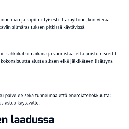
nnelman ja sopii erityisesti iltakäyttöön, kun vieraat
tävän silmärasituksen pitkissä käytävissä.
mii sähkökatkon aikana ja varmistaa, että poistumisreitit
 kokonaisuutta alusta alkaen eikä jälkikäteen lisättynä
aisu palvelee sekä tunnelmaa että energiatehokkuutta:
as astuu käytävälle.
en laadussa