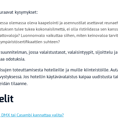
euraavat kysymykset:
a olemassa oleva kaapelointi ja asennustilat asettavat reunaeht
tuksen tulee tukea kokonaisilmettä, ei olla ristiriidassa sen kanss
kattovaloja? Luonnonvalo vaikuttaa siihen, miten keinovaloa tarvi
ympäristösertifikaattien suhteen?
unnitelman, jossa valaistustasot, valaisintyypit, sijoittelu j
taa odotuksia.
sujen toteuttamisesta hotelleille ja muille kiinteistöille. Au
ystyksessä. Jos hotellin käytävävalaistus kaipaa uudistusta ta
teidän tilaanne.
elit
I, DMX tai Casambi kannattaa valita?