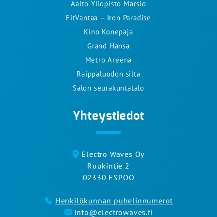
Aalto Yliopisto Marsio
FitVantaa – Iron Paradise
Kino Konepaja
Grand Hansa
Metro Areena
Raippaluodon silta
Salon seurakuntatalo
Yhteystiedot
Electro Waves Oy
Ruukintie 2
02330 ESPOO
Henkilökunnan puhelinnumerot
info@electrowaves.fi