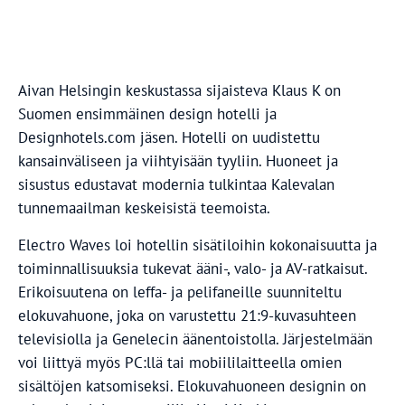
Aivan Helsingin keskustassa sijaisteva Klaus K on
Suomen ensimmäinen design hotelli ja
Designhotels.com jäsen. Hotelli on uudistettu
kansainväliseen ja viihtyisään tyyliin. Huoneet ja
sisustus edustavat modernia tulkintaa Kalevalan
tunnemaailman keskeisistä teemoista.
Electro Waves loi hotellin sisätiloihin kokonaisuutta ja
toiminnallisuuksia tukevat ääni-, valo- ja AV-ratkaisut.
Erikoisuutena on leffa- ja pelifaneille suunniteltu
elokuvahuone, joka on varustettu 21:9-kuvasuhteen
televisiolla ja Genelecin äänentoistolla. Järjestelmään
voi liittyä myös PC:llä tai mobiililaitteella omien
sisältöjen katsomiseksi. Elokuvahuoneen designin on