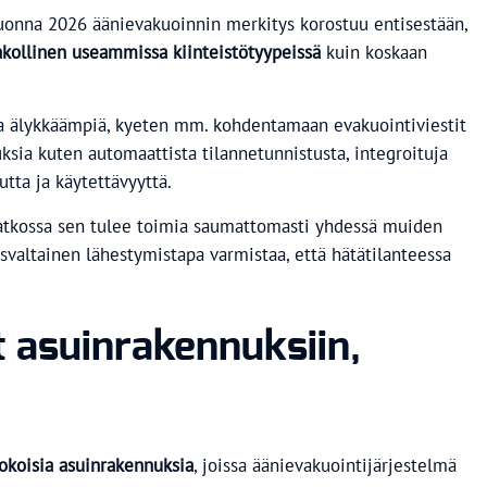
 Vuonna 2026 äänievakuoinnin merkitys korostuu entisestään,
akollinen useammissa kiinteistötyypeissä
kuin koskaan
a älykkäämpiä, kyeten mm. kohdentamaan evakuointiviestit
sia kuten automaattista tilannetunnistusta, integroituja
tta ja käytettävyyttä.
. Jatkossa sen tulee toimia saumattomasti yhdessä muiden
svaltainen lähestymistapa varmistaa, että hätätilanteessa
 asuinrakennuksiin,
okoisia asuinrakennuksia
, joissa äänievakuointijärjestelmä