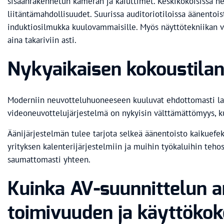
sisäänrakennetun kameran ja kaiuttimet. Keskikokoisissa 
liitäntämahdollisuudet. Suurissa auditoriotiloissa äänento
induktiosilmukka kuulovammaisille. Myös näyttötekniikan va
aina takariviin asti.
Nykyaikaisen kokoustilan
Moderniin neuvotteluhuoneeseen kuuluvat ehdottomasti lang
videoneuvottelujärjestelmä on nykyisin välttämättömyys, kun
Äänijärjestelmän tulee tarjota selkeä äänentoisto kaikuefek
yrityksen kalenterijärjestelmiin ja muihin työkaluihin teh
saumattomasti yhteen.
Kuinka AV-suunnittelun 
toimivuuden ja käyttök