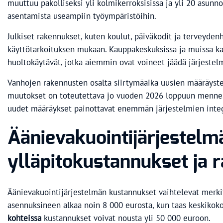
muuttuu pakolliseksi yli kolmikerroksisissa ja yli 20 asunn
asentamista useampiin työympäristöihin.
Julkiset rakennukset, kuten koulut, päiväkodit ja terveyden
käyttötarkoituksen mukaan. Kauppakeskuksissa ja muissa kaup
huoltokäytävät, jotka aiemmin ovat voineet jäädä järjestel
Vanhojen rakennusten osalta siirtymäaika uusien määräysten 
muutokset on toteutettava jo vuoden 2026 loppuun mennessä
uudet määräykset painottavat enemmän järjestelmien integr
Äänievakuointijärjestel
ylläpitokustannukset ja 
Äänievakuointijärjestelmän kustannukset vaihtelevat merki
asennuksineen alkaa noin 8 000 eurosta, kun taas keskikokoi
kohteissa
kustannukset voivat nousta yli 50 000 euroon.