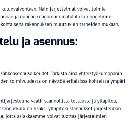
 kulunvalvontaan. Näin järjestelmät voivat toimia
urannan ja nopean reagoinnin mahdollisiin ongelmiin.
 ajankohtaisena rakennuksen muuttuvien tarpeiden mukaan.
elu ja asennus:
ja sähköasennusoikeudet. Tarkista aina yhteistyökumppanin
oiden toimivuudesta on näyttöä erilaisissa kohteissa ympäri
ijärjestelmä vaatii säännöllistä testausta ja ylläpitoa,
asennuskulujen lisäksi ylläpitokustannukset järjestelmän
le, jotta asiakkaamme voivat luottaa järjestelmien