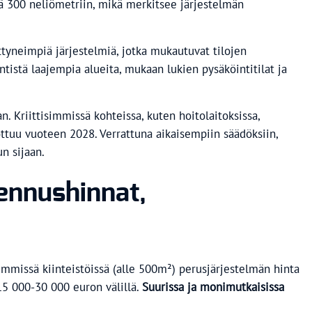
stä 300 neliömetriin, mikä merkitsee järjestelmän
ittyneimpiä järjestelmiä, jotka mukautuvat tilojen
tistä laajempia alueita, mukaan lukien pysäköintitilat ja
 Kriittisimmissä kohteissa, kuten hoitolaitoksissa,
tuu vuoteen 2028. Verrattuna aikaisempiin säädöksiin,
n sijaan.
ennushinnat,
mmissä kiinteistöissä (alle 500m²) perusjärjestelmän hinta
15 000-30 000 euron välillä.
Suurissa ja monimutkaisissa