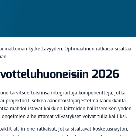
saumattoman kytkettävyyden. Optimaalinen ratkaisu sisältää
män.
uvotteluhuoneisiin 2026
ne tarvitsee toisiinsa integroituja komponentteja, jotka
i projektorit, selkeä äänentoistojärjestelmä laadukkailla
otka mahdollistavat kaikkien laitteiden hallitsemisen yhden
 ongelmien aiheuttamat viivästykset voivat tulla kalliiksi.
ktit all-in-one-ratkaisut, jotka sisältävät kosketusnäytön,