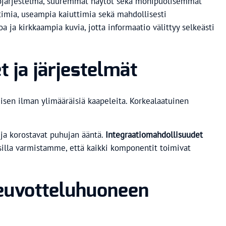
stojärjestelmä, suuremmat näytöt sekä monipuolisemmat
timia, useampia kaiuttimia sekä mahdollisesti
ja kirkkaampia kuvia, jotta informaatio välittyy selkeästi
 ja järjestelmät
isen ilman ylimääräisiä kaapeleita. Korkealaatuinen
 ja korostavat puhujan ääntä.
Integraatiomahdollisuudet
silla varmistamme, että kaikki komponentit toimivat
neuvotteluhuoneen