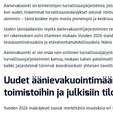
Äänievakuointi on kiinteistöjen turvallisuusjärjestelmä, jo
kun uudet, tiukemmat turvallisuusmääräykset astuvat voim
aiemmin – tämä koskee myös monia pienempiä ja keskisuuri
Uuden lainsäädännön myötä äänievakuointijärjestelmien te
eri rakennuksen osiin tilanteen mukaan. Vuoden 2026 standa
testausominaisuuksia ja etävalvontamahdollisuuksia. Nämä t
Äänievakuointi ei ole enää vain erillinen turvallisuusjärje
turvallisuusjärjestelmien kanssa, mukaan lukien paloilmoit
kaikki järjestelmät toimivat koordinoidusti yhteisen tavoit
Uudet äänievakuointimää
toimistoihin ja julkisiin til
Vuoden 2026 määräykset tuovat merkittäviä muutoksia eri 