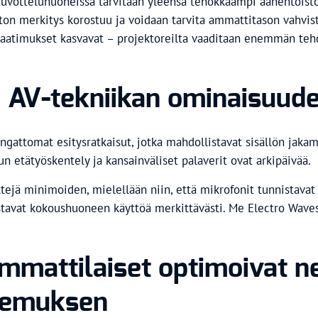
neuvotteluhuoneissa tarvitaan yleensä tehokkaampi äänentoi
iston merkitys korostuu ja voidaan tarvita ammattitason vahvis
atimukset kasvavat – projektoreilta vaaditaan enemmän tehoa 
 AV-tekniikan ominaisuudet
attomat esitysratkaisut, jotka mahdollistavat sisällön jakam
 etätyöskentely ja kansainväliset palaverit ovat arkipäivää.
tejä minimoiden, mielellään niin, että mikrofonit tunnistavat
ostavat kokoushuoneen käyttöä merkittävästi. Me Electro Wave
ammattilaiset optimoivat 
okemuksen