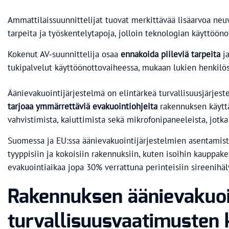
Ammattilaissuunnittelijat tuovat merkittävää lisäarvoa neu
tarpeita ja työskentelytapoja, jolloin teknologian käyttöönot
Kokenut AV-suunnittelija osaa
ennakoida piileviä tarpeita
ja
tukipalvelut käyttöönottovaiheessa, mukaan lukien henkilös
Äänievakuointijärjestelmä on elintärkeä turvallisuusjärjeste
tarjoaa ymmärrettäviä evakuointiohjeita
rakennuksen käyttäj
vahvistimista, kaiuttimista sekä mikrofonipaneeleista, jotk
Suomessa ja EU:ssa äänievakuointijärjestelmien asentamista 
tyyppisiin ja kokoisiin rakennuksiin, kuten isoihin kauppake
evakuointiaikaa jopa 30% verrattuna perinteisiin sireenihäly
Rakennuksen äänievakuoin
turvallisuusvaatimusten