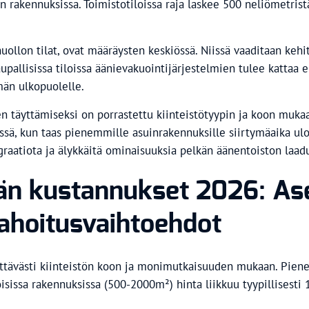
on rakennuksissa. Toimistotiloissa raja laskee 500 neliömetri
huollon tilat, ovat määräysten keskiössä. Niissä vaaditaan keh
allisissa tiloissa äänievakuointijärjestelmien tulee kattaa en
män ulkopuolelle.
täyttämiseksi on porrastettu kiinteistötyypin ja koon mukaan.
, kun taas pienemmille asuinrakennuksille siirtymäaika ulot
aatiota ja älykkäitä ominaisuuksia pelkän äänentoiston laadu
män kustannukset 2026: As
rahoitusvaihtoehdot
ttävästi kiinteistön koon ja monimutkaisuuden mukaan. Piene
sissa rakennuksissa (500-2000m²) hinta liikkuu tyypillisesti 