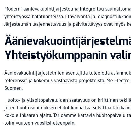
Moderni äänievakuointijärjestelmä integroituu saumattomast
yhteistyössä hätätilanteissa. Etävalvonta ja -diagnostiikk
Järjestelmän laajennettavuus ja päivitettävyys ovat myös k
Äänievakuointijärjestelm
Yhteistyökumppanin vali
Äänievakuointijärjestelmien asentajilla tulee olla asianmuk
referenssit ja kokemus vastaavista projekteista. Me Elect
Suomen.
Huolto- ja ylläpitopalveluiden saatavuus on kriittinen tekijä
joten huoltosopimuksen ehdot kannattaa selvittää tarkkaan.
koko elinkaaren ajalta. Tarjoamme kattavia huoltopalveluita
toimivuuteen vuosiksi eteenpäin.