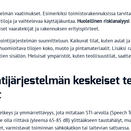
telmän vaatimukset. Esimerkiksi toimistorakennuksissa tarvita
tiloja ja vaihtelevaa käyttäjäkuntaa.
Huolellinen riskianalyysi
iset vaaratekijät ja rakennuksen erityispiirteet.
ntijärjestelmän suunnitteluun. Kaikuvat tilat, kuten aulat ja 
huomioitava tilojen koko, muoto ja pintamateriaalit. Lisäksi r
en sisällön. Meluisat ympäristöt, kuten teollisuustilat, saatta
ijärjestelmän keskeiset te
t
elkeys ja ymmärrettävyys, jota mitataan STI-arvolla (Speech 
e olla riittävä (yleensä 65-85 dB) ylittääkseen taustahälyt, mu
et, varmistavat toiminnan sähkökatkon tai laitevian sattuessa.