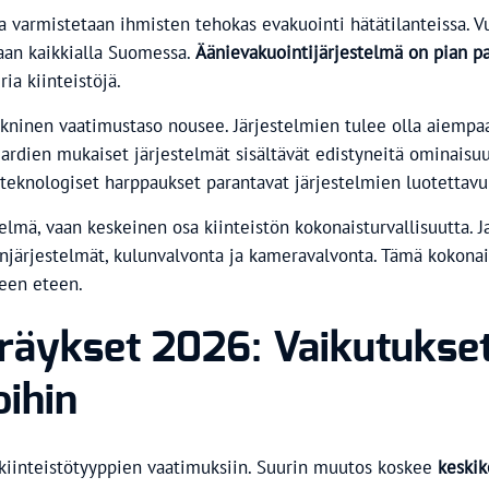
lla varmistetaan ihmisten tehokas evakuointi hätätilanteissa.
aan kaikkialla Suomessa.
Äänievakuointijärjestelmä on pian p
a kiinteistöjä.
kninen vaatimustaso nousee. Järjestelmien tulee olla aiempa
rdien mukaiset järjestelmät sisältävät edistyneitä ominaisuuk
eknologiset harppaukset parantavat järjestelmien luotettavuu
stelmä, vaan keskeinen osa kiinteistön kokonaisturvallisuutta
injärjestelmät, kulunvalvonta ja kameravalvonta. Tämä kokonai
teen eteen.
räykset 2026: Vaikutukset
oihin
kiinteistötyyppien vaatimuksiin. Suurin muutos koskee
keskik