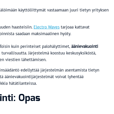
tälöimään käyttöliittymät vastaamaan juuri tietyn yrityksen
uuden haasteisiin.
Electro Waves
tarjoaa kattavat
toinnista saadaan maksimaalinen hyöty.
 Toisin kuin perinteiset palohälyttimet,
äänievakuointi
turvallisuutta. Järjestelmä koostuu keskusyksiköstä,
ten viestien lähettämisen.
ainsäädäntö edellyttää järjestelmän asentamista tietyn
että äänievakuointijärjestelmät voivat lyhentää
kkia hätätilanteissa.
nti: Opas