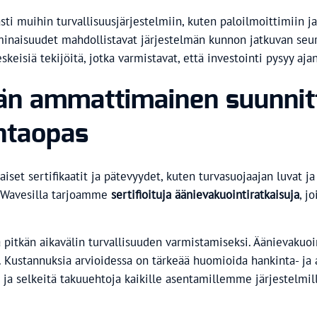
i muihin turvallisuusjärjestelmiin, kuten paloilmoittimiin ja
aominaisuudet mahdollistavat järjestelmän kunnon jatkuvan se
eskeisiä tekijöitä, jotka varmistavat, että investointi pysyy
än ammattimainen suunnitt
ntaopas
aiset sertifikaatit ja pätevyydet, kuten turvasuojaajan luvat 
ro Wavesilla tarjoamme
sertifioituja äänievakuointiratkaisuja
, j
 pitkän aikavälin turvallisuuden varmistamiseksi. Äänievakuoint
 Kustannuksia arvioidessa on tärkeää huomioida hankinta- ja 
 ja selkeitä takuuehtoja kaikille asentamillemme järjestelmil