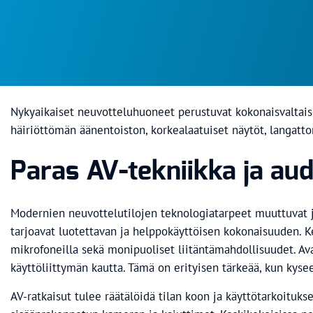
Nykyaikaiset neuvotteluhuoneet perustuvat kokonaisvaltais
häiriöttömän äänentoiston, korkealaatuiset näytöt, langatt
Paras AV-tekniikka ja aud
Modernien neuvottelutilojen teknologiatarpeet muuttuvat j
tarjoavat luotettavan ja helppokäyttöisen kokonaisuuden. Ke
mikrofoneilla sekä monipuoliset liitäntämahdollisuudet. Av
käyttöliittymän kautta. Tämä on erityisen tärkeää, kun kysee
AV-ratkaisut tulee räätälöidä tilan koon ja käyttötarkoituk