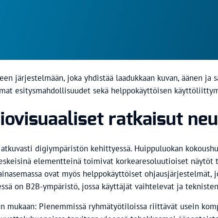
een järjestelmään, joka yhdistää laadukkaan kuvan, äänen ja 
omat esitysmahdollisuudet sekä helppokäyttöisen käyttöliitty
iovisuaaliset ratkaisut ne
atkuvasti digiympäristön kehittyessä. Huippuluokan kokoushuo
skeisinä elementteinä toimivat korkearesoluutioiset näytöt ta
ainasemassa ovat myös helppokäyttöiset ohjausjärjestelmät, j
ssä on B2B-ympäristö, jossa käyttäjät vaihtelevat ja teknisten
sen mukaan: Pienemmissä ryhmätyötiloissa riittävät usein kompa