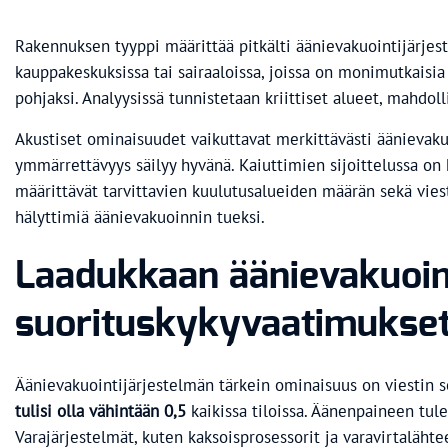
Rakennuksen tyyppi määrittää pitkälti äänievakuointijärjes
kauppakeskuksissa tai sairaaloissa, joissa on monimutkaisia 
pohjaksi. Analyysissä tunnistetaan kriittiset alueet, mahdoll
Akustiset ominaisuudet vaikuttavat merkittävästi äänievakuoi
ymmärrettävyys säilyy hyvänä. Kaiuttimien sijoittelussa on 
määrittävät tarvittavien kuulutusalueiden määrän sekä viesti
hälyttimiä äänievakuoinnin tueksi.
Laadukkaan äänievakuoint
suorituskykyvaatimukse
Äänievakuointijärjestelmän tärkein ominaisuus on viestin s
tulisi olla vähintään 0,5
kaikissa tiloissa. Äänenpaineen tule
Varajärjestelmät, kuten kaksoisprosessorit ja varavirtalähte