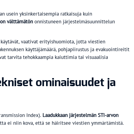
an usein yksinkertaisempia ratkaisuja kuin
 on välttämätön
onnistuneen järjestelmäsuunnittelun
käytävät, vaativat erityishuomiota, jotta viestien
akennuksen käyttäjämäärä, pohjapiirustus ja evakuointireitit
vat tarvita tehokkaampia kaiuttimia tai visuaalisia
kniset ominaisuudet ja
Transmission Index).
Laadukkaan järjestelmän STI-arvon
tta ei niin kova, että se häiritsee viestien ymmärtämistä.