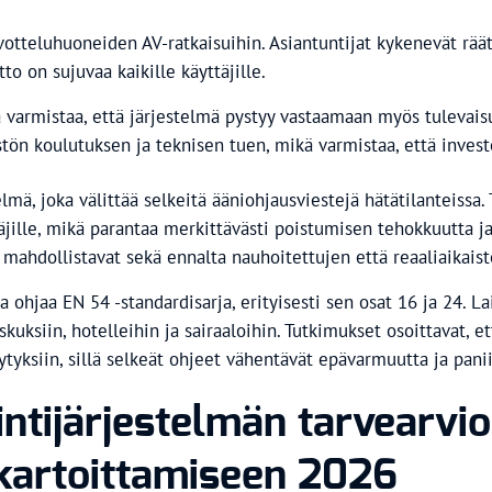
votteluhuoneiden AV-ratkaisuihin. Asiantuntijat kykenevät rää
to on sujuvaa kaikille käyttäjille.
 varmistaa, että järjestelmä pystyy vastaamaan myös tulevais
tön koulutuksen ja teknisen tuen, mikä varmistaa, että inves
lmä, joka välittää selkeitä ääniohjausviestejä hätätilanteissa.
ille, mikä parantaa merkittävästi poistumisen tehokkuutta ja 
a mahdollistavat sekä ennalta nauhoitettujen että reaaliaikais
ohjaa EN 54 -standardisarja, erityisesti sen osat 16 ja 24. L
skuksiin, hotelleihin ja sairaaloihin. Tutkimukset osoittavat, 
tyksiin, sillä selkeät ohjeet vähentävät epävarmuutta ja panii
tijärjestelmän tarvearvioi
 kartoittamiseen 2026