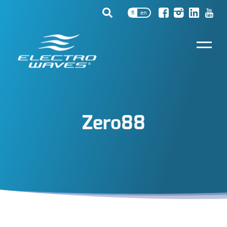
fi
en
Zero88