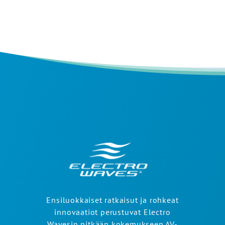
Ensiluokkaiset ratkaisut ja rohkeat
innovaatiot perustuvat Electro
Wavesin pitkään kokemukseen AV-