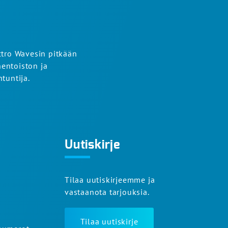
ctro Wavesin pitkään
entoiston ja
tuntija.
Uutiskirje
Tilaa uutiskirjeemme ja
vastaanota tarjouksia.
Tilaa uutiskirje