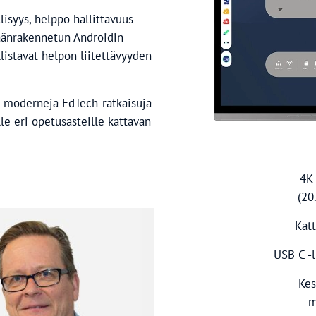
lisyys, helppo hallittavuus
isäänrakennetun Androidin
listavat helpon liitettävyyden
 moderneja EdTech-ratkaisuja
lle eri opetusasteille kattavan
4K
(20
Katt
USB C -l
Kes
m