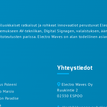
iluokkaiset ratkaisut ja rohkeat innovaatiot perustuvat Ele
emukseen AV-tekniikan, Digital Signagen, valaistuksen, ään
itoteutusten parissa. Electro Waves on alan todellinen asian
Yhteystiedot
Electro Waves Oy
us Poleeni
Ruukintie 2
to Marsio
02330 ESPOO
ron Paradise
a