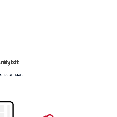
snäytöt
kentelemään.