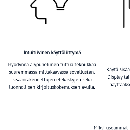
Intuitiivinen käyttöliittymä
Hyödynnä älypuhelimen tuttua tekniikkaa
Käytä sisä
suuremmassa mittakaavassa sovellusten,
Display ta
sisäänrakennettujen elekäskyjen sekä
näyttääkse
luonnollisen kirjoituskokemuksen avulla.
Miksi useammat k