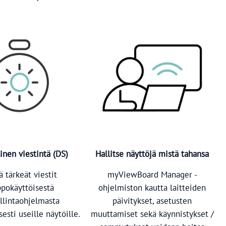
inen viestintä (DS)
Hallitse näyttöjä mistä tahansa
ä tärkeät viestit
myViewBoard Manager -
ppokäyttöisestä
ohjelmiston kautta laitteiden
llintaohjelmasta
päivitykset, asetusten
esti useille näytöille.
muuttamiset sekä käynnistykset /