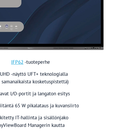
IFP62
-tuoteperhe
 UHD -näyttö UFT+ teknologialla
. samanaikaista kosketuspistettä)
avat I/O-portit ja langaton esitys
iitäntä 65 W pikalataus ja kuvansiirto
kitetty IT-hallinta ja sisällönjako
yViewBoard Managerin kautta