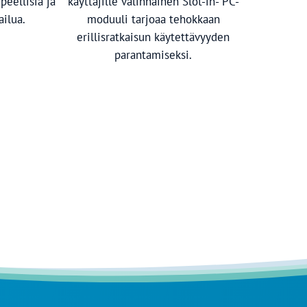
peellisia ja
käyttäjille valinnainen Slot-in- PC-
ailua.
moduuli tarjoaa tehokkaan
erillisratkaisun käytettävyyden
parantamiseksi.