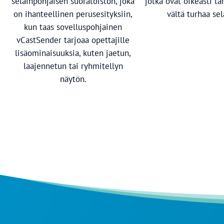
selainpohjaisen suoratoiston, joka
jotka ovat oikeasti tar
on ihanteellinen perusesityksiin,
vältä turhaa sel
kun taas sovelluspohjainen
vCastSender tarjoaa opettajille
lisäominaisuuksia, kuten jaetun,
laajennetun tai ryhmitellyn
näytön.