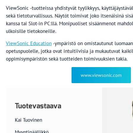
ViewSonic -tuotteissa yhdistyvät tyylikkyys, käyttäjäystäväl
sekä tietoturvallisuus. Näytöt toimivat joko itsenäisinä s
kanssa tai Slot-in PC:llä. Monipuoliset sisäänmenot mahdol
ulkoisille tietokoneille.
ViewSonic Education
-ympäristö on omistautunut luomaan
opetuspuolelle, jotka ovat intuitiivisia ja mukautuvat kaiki
oppimisympäristön sekä tuotteiden toimivuuksien takia.
www.viewsonic.com
Tuotevastaava
Kai Tuovinen
Myyntipäällikkö