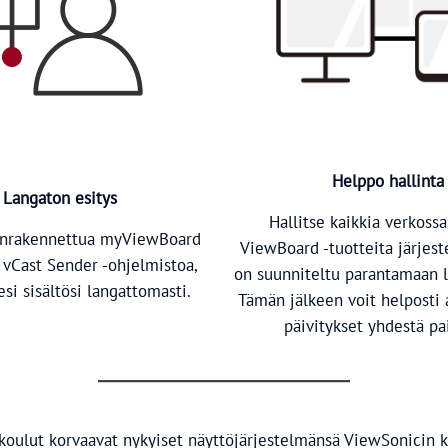
Helppo hallinta
Langaton esitys
Hallitse kaikkia verkossa
änrakennettua myViewBoard
ViewBoard -tuotteita järjest
i vCast Sender -ohjelmistoa,
on suunniteltu parantamaan la
si sisältösi langattomasti.
Tämän jälkeen voit helposti 
päivitykset yhdestä pa
oulut korvaavat nykyiset näyttöjärjestelmänsä ViewSonicin k