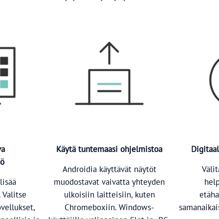
va
Käytä tuntemaasi ohjelmistoa
Digitaal
tö
Androidia käyttävät näytöt
Välit
lisää
muodostavat vaivatta yhteyden
hel
 Valitse
ulkoisiin laitteisiin, kuten
etäha
ovellukset,
Chromeboxiin. Windows-
samanaikais