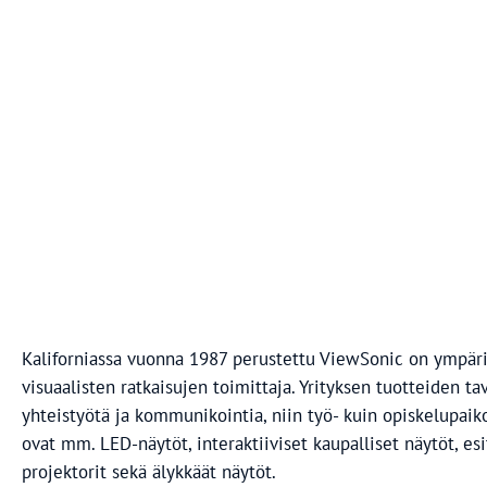
Kaliforniassa vuonna 1987 perustettu ViewSonic on ympär
visuaalisten ratkaisujen toimittaja. Yrityksen tuotteiden t
yhteistyötä ja kommunikointia, niin työ- kuin opiskelupaik
ovat mm. LED-näytöt, interaktiiviset kaupalliset näytöt, es
projektorit sekä älykkäät näytöt.