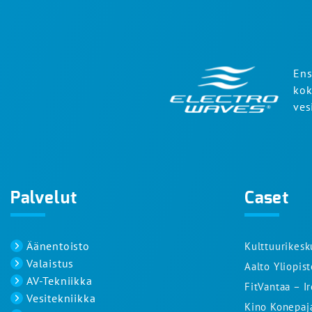
Ens
kok
ves
Palvelut
Caset
Äänentoisto
Kulttuurikesk
Valaistus
Aalto Yliopis
AV-Tekniikka
FitVantaa – I
Vesitekniikka
Kino Konepaj