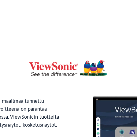
i maailmaa tunnettu
avoitteena on parantaa
ossa. ViewSonicin tuotteita
itysnäytöt, kosketusnäytöt,