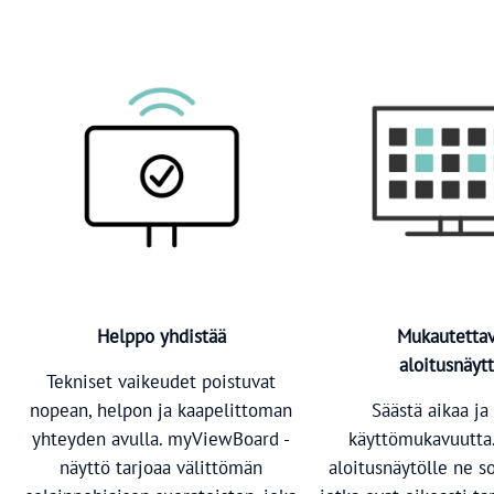
Helppo yhdistää
Mukautetta
aloitusnäyt
Tekniset vaikeudet poistuvat
nopean, helpon ja kaapelittoman
Säästä aikaa ja 
yhteyden avulla. myViewBoard -
käyttömukavuutta.
näyttö tarjoaa välittömän
aloitusnäytölle ne s