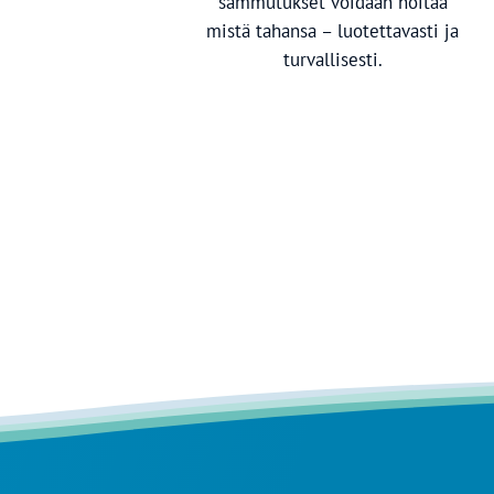
sammutukset voidaan hoitaa
mistä tahansa – luotettavasti ja
turvallisesti.