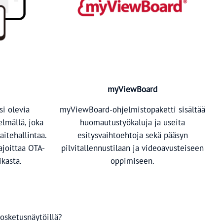
myViewBoard
si olevia
myViewBoard-ohjelmistopaketti sisältää
elmällä, joka
huomautustyökaluja ja useita
itehallintaa.
esitysvaihtoehtoja sekä pääsyn
ajoittaa OTA-
pilvitallennustilaan ja videoavusteiseen
ikasta.
oppimiseen.
osketusnäytöillä?