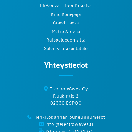
FitVantaa – Iron Paradise
Kino Konepaja
Grand Hansa
Metro Areena
Raippaluodon silta
Salon seurakuntatalo
Yhteystiedot
Electro Waves Oy
Ruukintie 2
02330 ESPOO
Henkilökunnan puhelinnumerot
info@electrowaves.fi
Y-tunnus: 1535212-1