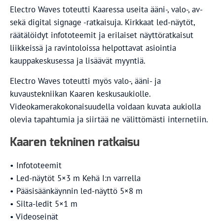
Electro Waves toteutti Kaaressa useita ääni-, valo-, av-
sekä digital signage -ratkaisuja. Kirkkaat led-näytöt,
räätälöidyt infototeemit ja erilaiset näyttöratkaisut
liikkeissä ja ravintoloissa helpottavat asiointia
kauppakeskusessa ja lisäävät myyntiä.
Electro Waves toteutti myös valo-, ääni- ja
kuvaustekniikan Kaaren keskusaukiolle.
Videokamerakokonaisuudella voidaan kuvata aukiolla
olevia tapahtumia ja siirtää ne välittömästi internetiin.
Kaaren tekninen ratkaisu
• Infototeemit
• Led-näytöt 5×3 m Kehä I:n varrella
• Pääsisäänkäynnin led-näyttö 5×8 m
• Silta-ledit 5×1 m
• Videoseinät