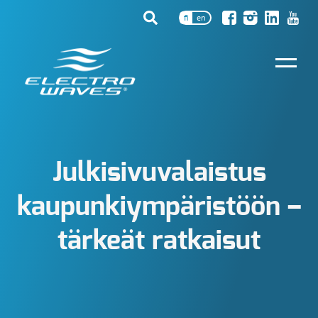
fi
en
Julkisivuvalaistus
kaupunkiympäristöön –
tärkeät ratkaisut