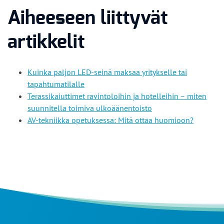
Aiheeseen liittyvät
artikkelit
Kuinka paljon LED-seinä maksaa yritykselle tai
tapahtumatilalle
Terassikaiuttimet ravintoloihin ja hotelleihin – miten
suunnitella toimiva ulkoäänentoisto
AV-tekniikka opetuksessa: Mitä ottaa huomioon?