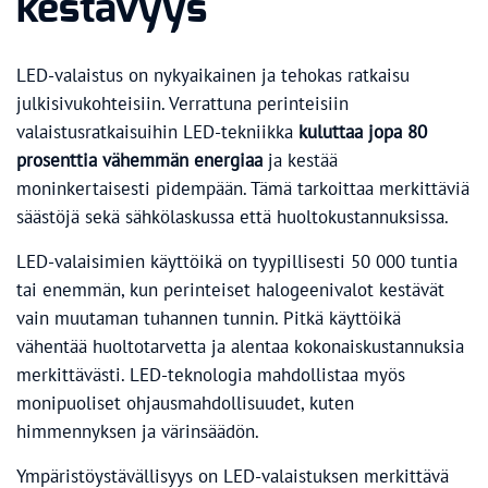
kestävyys
LED-valaistus on nykyaikainen ja tehokas ratkaisu
julkisivukohteisiin. Verrattuna perinteisiin
valaistusratkaisuihin LED-tekniikka
kuluttaa jopa 80
prosenttia vähemmän energiaa
ja kestää
moninkertaisesti pidempään. Tämä tarkoittaa merkittäviä
säästöjä sekä sähkölaskussa että huoltokustannuksissa.
LED-valaisimien käyttöikä on tyypillisesti 50 000 tuntia
tai enemmän, kun perinteiset halogeenivalot kestävät
vain muutaman tuhannen tunnin. Pitkä käyttöikä
vähentää huoltotarvetta ja alentaa kokonaiskustannuksia
merkittävästi. LED-teknologia mahdollistaa myös
monipuoliset ohjausmahdollisuudet, kuten
himmennyksen ja värinsäädön.
Ympäristöystävällisyys on LED-valaistuksen merkittävä