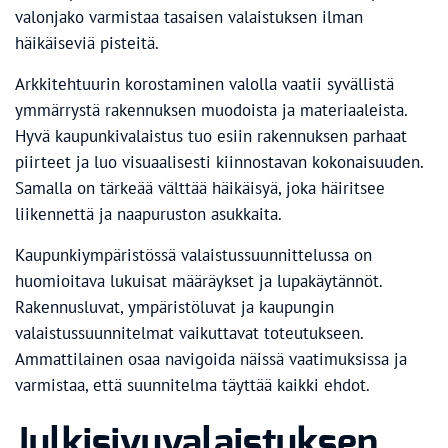
valonjako varmistaa tasaisen valaistuksen ilman
häikäiseviä pisteitä.
Arkkitehtuurin korostaminen valolla vaatii syvällistä
ymmärrystä rakennuksen muodoista ja materiaaleista.
Hyvä kaupunkivalaistus tuo esiin rakennuksen parhaat
piirteet ja luo visuaalisesti kiinnostavan kokonaisuuden.
Samalla on tärkeää välttää häikäisyä, joka häiritsee
liikennettä ja naapuruston asukkaita.
Kaupunkiympäristössä valaistussuunnittelussa on
huomioitava lukuisat määräykset ja lupakäytännöt.
Rakennusluvat, ympäristöluvat ja kaupungin
valaistussuunnitelmat vaikuttavat toteutukseen.
Ammattilainen osaa navigoida näissä vaatimuksissa ja
varmistaa, että suunnitelma täyttää kaikki ehdot.
Julkisivuvalaistuksen