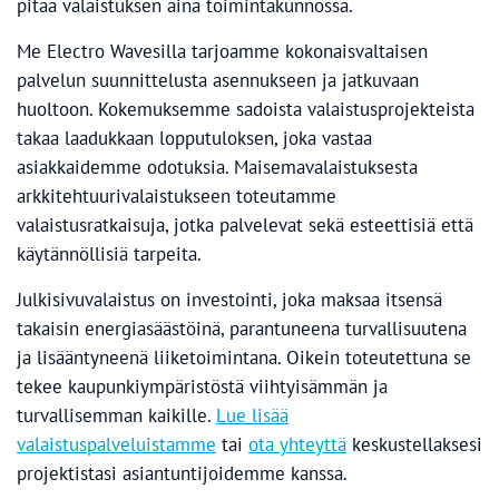
pitää valaistuksen aina toimintakunnossa.
Me Electro Wavesilla tarjoamme kokonaisvaltaisen
palvelun suunnittelusta asennukseen ja jatkuvaan
huoltoon. Kokemuksemme sadoista valaistusprojekteista
takaa laadukkaan lopputuloksen, joka vastaa
asiakkaidemme odotuksia. Maisemavalaistuksesta
arkkitehtuurivalaistukseen toteutamme
valaistusratkaisuja, jotka palvelevat sekä esteettisiä että
käytännöllisiä tarpeita.
Julkisivuvalaistus on investointi, joka maksaa itsensä
takaisin energiasäästöinä, parantuneena turvallisuutena
ja lisääntyneenä liiketoimintana. Oikein toteutettuna se
tekee kaupunkiympäristöstä viihtyisämmän ja
turvallisemman kaikille.
Lue lisää
valaistuspalveluistamme
tai
ota yhteyttä
keskustellaksesi
projektistasi asiantuntijoidemme kanssa.