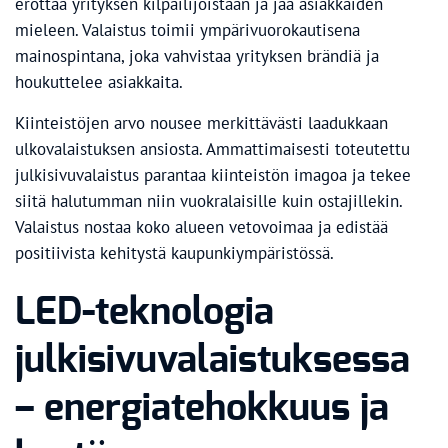
erottaa yrityksen kilpailijoistaan ja jää asiakkaiden
mieleen. Valaistus toimii ympärivuorokautisena
mainospintana, joka vahvistaa yrityksen brändiä ja
houkuttelee asiakkaita.
Kiinteistöjen arvo nousee merkittävästi laadukkaan
ulkovalaistuksen ansiosta. Ammattimaisesti toteutettu
julkisivuvalaistus parantaa kiinteistön imagoa ja tekee
siitä halutumman niin vuokralaisille kuin ostajillekin.
Valaistus nostaa koko alueen vetovoimaa ja edistää
positiivista kehitystä kaupunkiympäristössä.
LED-teknologia
julkisivuvalaistuksessa
– energiatehokkuus ja