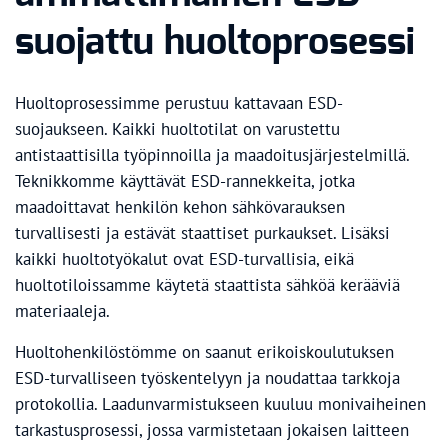
suojattu huoltoprosessi
Huoltoprosessimme perustuu kattavaan ESD-
suojaukseen. Kaikki huoltotilat on varustettu
antistaattisilla työpinnoilla ja maadoitusjärjestelmillä.
Teknikkomme käyttävät ESD-rannekkeita, jotka
maadoittavat henkilön kehon sähkövarauksen
turvallisesti ja estävät staattiset purkaukset. Lisäksi
kaikki huoltotyökalut ovat ESD-turvallisia, eikä
huoltotiloissamme käytetä staattista sähköä kerääviä
materiaaleja.
Huoltohenkilöstömme on saanut erikoiskoulutuksen
ESD-turvalliseen työskentelyyn ja noudattaa tarkkoja
protokollia. Laadunvarmistukseen kuuluu monivaiheinen
tarkastusprosessi, jossa varmistetaan jokaisen laitteen