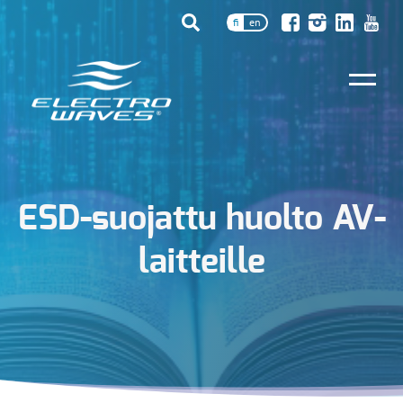
fi
en
ESD-suojattu huolto AV-
laitteille