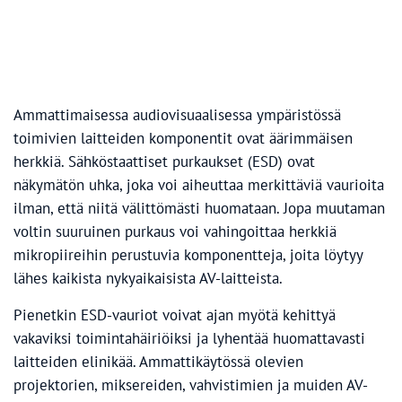
Ammattimaisessa audiovisuaalisessa ympäristössä
toimivien laitteiden komponentit ovat äärimmäisen
herkkiä. Sähköstaattiset purkaukset (ESD) ovat
näkymätön uhka, joka voi aiheuttaa merkittäviä vaurioita
ilman, että niitä välittömästi huomataan. Jopa muutaman
voltin suuruinen purkaus voi vahingoittaa herkkiä
mikropiireihin perustuvia komponentteja, joita löytyy
lähes kaikista nykyaikaisista AV-laitteista.
Pienetkin ESD-vauriot voivat ajan myötä kehittyä
vakaviksi toimintahäiriöiksi ja lyhentää huomattavasti
laitteiden elinikää. Ammattikäytössä olevien
projektorien, miksereiden, vahvistimien ja muiden AV-