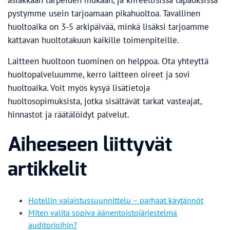
asiakkaan tarpeiden mukaan, ja kiireellisissä tapauksissa
pystymme usein tarjoamaan pikahuoltoa. Tavallinen
huoltoaika on 3-5 arkipäivää, minkä lisäksi tarjoamme
kattavan huoltotakuun kaikille toimenpiteille.
Laitteen huoltoon tuominen on helppoa. Ota yhteyttä
huoltopalveluumme, kerro laitteen oireet ja sovi
huoltoaika. Voit myös kysyä lisätietoja
huoltosopimuksista, jotka sisältävät tarkat vasteajat,
hinnastot ja räätälöidyt palvelut.
Aiheeseen liittyvät
artikkelit
Hotellin valaistussuunnittelu – parhaat käytännöt
Miten valita sopiva äänentoistojärjestelmä
auditorioihin?