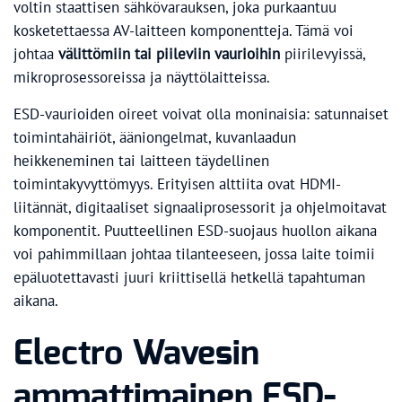
voltin staattisen sähkövarauksen, joka purkaantuu
kosketettaessa AV-laitteen komponentteja. Tämä voi
johtaa
välittömiin tai piileviin vaurioihin
piirilevyissä,
mikroprosessoreissa ja näyttölaitteissa.
ESD-vaurioiden oireet voivat olla moninaisia: satunnaiset
toimintahäiriöt, ääniongelmat, kuvanlaadun
heikkeneminen tai laitteen täydellinen
toimintakyvyttömyys. Erityisen alttiita ovat HDMI-
liitännät, digitaaliset signaaliprosessorit ja ohjelmoitavat
komponentit. Puutteellinen ESD-suojaus huollon aikana
voi pahimmillaan johtaa tilanteeseen, jossa laite toimii
epäluotettavasti juuri kriittisellä hetkellä tapahtuman
aikana.
Electro Wavesin
ammattimainen ESD-