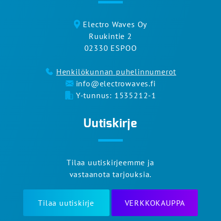
Electro Waves Oy
Ruukintie 2
02330 ESPOO
Henkilökunnan puhelinnumerot
info@electrowaves.fi
Y-tunnus: 1535212-1
Uutiskirje
Tilaa uutiskirjeemme ja
vastaanota tarjouksia.
Tilaa uutiskirje
VERKKOKAUPPA