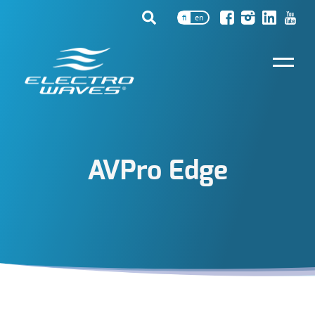
fi
en
AVPro Edge