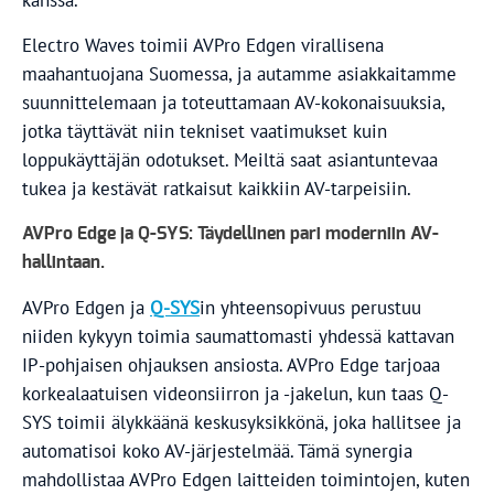
Electro Waves toimii AVPro Edgen virallisena
maahantuojana Suomessa, ja autamme asiakkaitamme
suunnittelemaan ja toteuttamaan AV-kokonaisuuksia,
jotka täyttävät niin tekniset vaatimukset kuin
loppukäyttäjän odotukset. Meiltä saat asiantuntevaa
tukea ja kestävät ratkaisut kaikkiin AV-tarpeisiin.
AVPro Edge ja Q-SYS: Täydellinen pari moderniin AV-
hallintaan.
AVPro Edgen ja
Q-SYS
in yhteensopivuus perustuu
niiden kykyyn toimia saumattomasti yhdessä kattavan
IP-pohjaisen ohjauksen ansiosta. AVPro Edge tarjoaa
korkealaatuisen videonsiirron ja -jakelun, kun taas Q-
SYS toimii älykkäänä keskusyksikkönä, joka hallitsee ja
automatisoi koko AV-järjestelmää. Tämä synergia
mahdollistaa AVPro Edgen laitteiden toimintojen, kuten