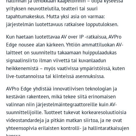
hallinnan ja tehokkaan kaapeloinnin – olipa kyseessä
yrityksen neuvottelutila, teatteri tai suuri
tapahtumakeskus. Mutta yksi asia on varmaa:
järjestelmän luotettavuus ratkaisee lopputuloksen.
Kun haetaan luotettavaa AV over IP -ratkaisua, AVPro
Edge nousee alan kärkeen. Yhtiön ammattiluokan AV-
laitteet on suunniteltu takaamaan huippulaadukas
signaalinsiirto ilman viivettä tai kuvanlaadun
heikkenemistä – myös vaativissa ympäristöissä, kuten
live-tuotannoissa tai kiinteissä asennuksissa.
AVPro Edge yhdistää innovatiivisen teknologian ja
kestävän rakenteen, mikä tekee siitä erinomaisen
valinnan niin järjestelmäintegraattoreille kuin AV-
suunnittelijoille. Tuotteet tukevat korkearesoluutioisia
videostandardeja ja pitkän matkan siirtoa, ja ne ovat
yhteensopivia erilaisten kontrolli- ja hallintaratkaisujen
kanssa.