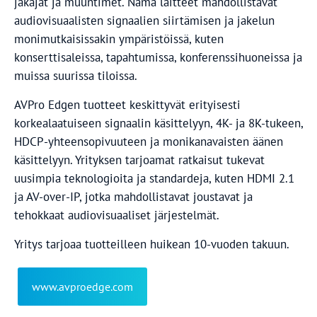
jakajat ja muuntimet. Nämä laitteet mahdollistavat
audiovisuaalisten signaalien siirtämisen ja jakelun
monimutkaisissakin ympäristöissä, kuten
konserttisaleissa, tapahtumissa, konferenssihuoneissa ja
muissa suurissa tiloissa.
AVPro Edgen tuotteet keskittyvät erityisesti
korkealaatuiseen signaalin käsittelyyn, 4K- ja 8K-tukeen,
HDCP-yhteensopivuuteen ja monikanavaisten äänen
käsittelyyn. Yrityksen tarjoamat ratkaisut tukevat
uusimpia teknologioita ja standardeja, kuten HDMI 2.1
ja AV-over-IP, jotka mahdollistavat joustavat ja
tehokkaat audiovisuaaliset järjestelmät.
Yritys tarjoaa tuotteilleen huikean 10-vuoden takuun.
www.avproedge.com