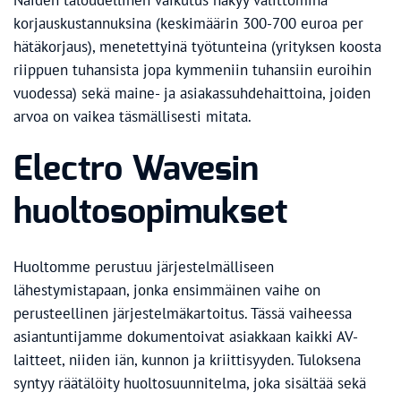
Näiden taloudellinen vaikutus näkyy välittöminä
korjauskustannuksina (keskimäärin 300-700 euroa per
hätäkorjaus), menetettyinä työtunteina (yrityksen koosta
riippuen tuhansista jopa kymmeniin tuhansiin euroihin
vuodessa) sekä maine- ja asiakassuhdehaittoina, joiden
arvoa on vaikea täsmällisesti mitata.
Electro Wavesin
huoltosopimukset
Huoltomme perustuu järjestelmälliseen
lähestymistapaan, jonka ensimmäinen vaihe on
perusteellinen järjestelmäkartoitus. Tässä vaiheessa
asiantuntijamme dokumentoivat asiakkaan kaikki AV-
laitteet, niiden iän, kunnon ja kriittisyyden. Tuloksena
syntyy räätälöity huoltosuunnitelma, joka sisältää sekä