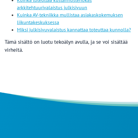
arkkitehtuurivalaistus julkisivuun
Kuinka AV-tekniikka mullistaa asiakaskokemuksen
liikuntakeskuksessa
Miksi julkisivuvalaistus kannattaa toteuttaa kunnolla?
Tämä sisältö on luotu tekoälyn avulla, ja se voi sisältää
virheitä.