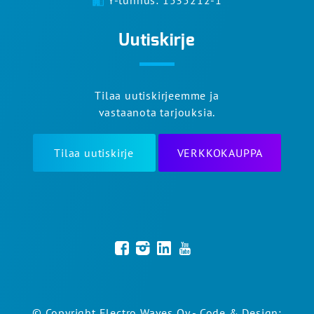
Y-tunnus: 1535212-1
Uutiskirje
Tilaa uutiskirjeemme ja
vastaanota tarjouksia.
Tilaa uutiskirje
VERKKOKAUPPA
© Copyright Electro Waves Oy - Code & Design: