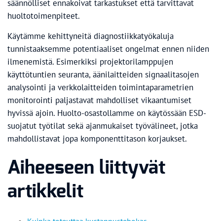
säännölliset ennakoivat tarkastukset että tarvittavat
huoltotoimenpiteet.
Käytämme kehittyneitä diagnostiikkatyökaluja
tunnistaaksemme potentiaaliset ongelmat ennen niiden
ilmenemistä. Esimerkiksi projektorilamppujen
käyttötuntien seuranta, äänilaitteiden signaalitasojen
analysointi ja verkkolaitteiden toimintaparametrien
monitorointi paljastavat mahdolliset vikaantumiset
hyvissä ajoin. Huolto-osastollamme on käytössään ESD-
suojatut työtilat sekä ajanmukaiset työvälineet, jotka
mahdollistavat jopa komponenttitason korjaukset.
Aiheeseen liittyvät
artikkelit
Kuinka toteuttaa kustannustehokas