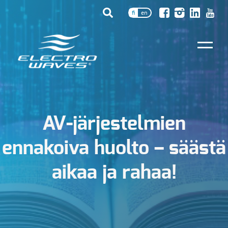
fi
en
AV-järjestelmien
ennakoiva huolto – säästä
aikaa ja rahaa!